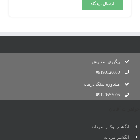
پیگیری سفارش
09190120030
مشاوره سنگ درمانی
09120553005
جواهرات آقایان
انگشتر لوکس مردانه
انگشتر مردانه