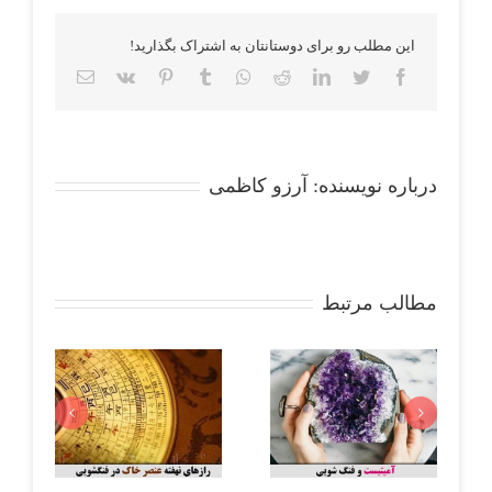
این مطلب رو برای دوستانتان به اشتراک بگذارید!
Email
Vk
Pinterest
Tumblr
Whatsapp
Reddit
LinkedIn
Twitter
Facebook
درباره نویسنده:
آرزو کاظمی
مطالب مرتبط
آمیتیست و فنگ
رازها
آندالوزیت : جواهری
شویی : تعادل و
خاک 
با بازی رنگ و رازهای
انرژی مثبت در فضای
تعادل
پنهان طبیعت
زندگی شما