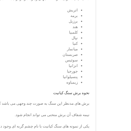
اتریش
برمه
برزیل
هند
کلمبیا
نپال
کنیا
میانمار
صربستان
سوئیس
انزانیا
جورجیا
پنسیلوانیا
زیمباوه
نحوه برش سنگ کیانیت
برش های مدنظر این سنگ به صورت چند وجهی می باشد که ا
نیمه شفاف آن برش منحنی می تواند انجام شود.
یکی از نمونه های سنگ کیانیت با نام چشم گربه ای وجود دا