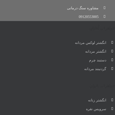
مشاوره سنگ درمانی
09120553005
جواهرات آقایان
انگشتر لوکس مردانه
انگشتر مردانه
دستبند چرم
گردنبنند مردانه
جواهرات بانوان
انگشتر زنانه
سرویس نقره