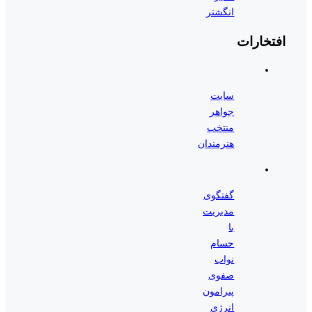
انگشتر
افتخارات
سایت
جواهر
منتخب
هنرمندان
گفتگوی
مدیریت
با
حسام
نواب
صفوی
پیرامون
انرژی