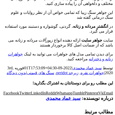
لف و دلخواهی آن را پیاده سازی کنید.
 جواهر سنگ زیبا که تمامی خواص آن از نظر روایات و علوم
 درمانی گفته شد
انگشتر مردانه و زنانه
، گردنی، گوشواره و دستبند مورد استفاده
ر می گیرد.
یت
جواهر سایت
ارائه دهنده انواع
زیورآلات مردانه و زنانه
می
د که از ضمانت اصل کالا برخوردار هستند
ی دیدن تمامی مدل های جواهرات می توانید به لینک
جواهرات
ه و دخترانه
مراجعه کنید.
سط
سید عماد محمدی
|
2022-09-01T17:53:09+04:30
فوریه 3rd,
2
|
جواهرات نقره
,
زبرجد peridot
,
سنگ های قیمتی
|
بدون دیدگاه
 مطلب رو برای دوستانتان به اشتراک بگذارید!
Facebook
Twitter
LinkedIn
Reddit
Whatsapp
Tumblr
Pinterest
Vk
Em
اره نویسنده:
سید عماد محمدی
الب مرتبط