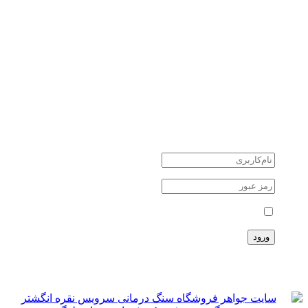
کوارتز quartz
یشم Jade
سنگ های نیمه قیمتی
سنگ های ماه تولد
جواهرات نقره
طلا و جواهر
دانستنی ها
اخبار اقتصادی
اخبار علمی
اخبار هنرمندان
حوادث
حساب کاربری
مرا بخاطر بسپار
ثبت نام
سبد