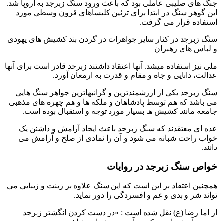
 های صلیبی عاملی بود که باعث ورود سنگ زبرجد به اروپا شد.
 گوهر سنگ در ابتدا برای تزئین کلیساهای قرون وسطی مورد
فاده قرار می گرفت.
 زبرجد در کنار سایر جواهرات در گردن بند کشیش های یهودی
باس های رهبران
 نیز استفاده میشد. آنها اعتقاد داشتند زبرجد قادر است برای آنها
لت، دانایی و جاه و مقام و قدرت به ارمغان آورد.
 زبرجد یکی از ارزشمندترین و گرانبهاترین جواهر سنگ هایی
باشد که هم توسط پادشاهان و ملکه ها و هم چهره های مذهبی
عه مانند کشیش ها بسیار مورد توجه و استقبال بوده است.
 ای معتقدند که سنگ زبرجد باعث ایجاد آرامش و داشتن یک
ب راحت شبانه می شود و آن را نمادی از صلح و آرامش می
د.
اص سنگ زبرجد در روایات
سنگ زبرجد اصل
نین اعتقاد بر این است که این سنگ علاوه بر زینت و زیبایی می
ند شر و بدی و غم و افسردگی را دور نماید.
اما رضا (ع) نقل شده است : «در دست کردن انگشتر زبرجد