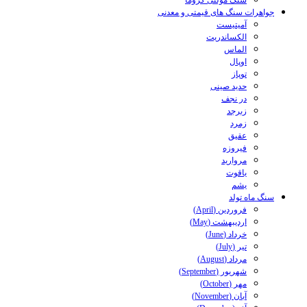
سنگ مولتی کروما
جواهرات سنگ های قیمتی و معدنی
آمیتیست
الکساندریت
الماس
اوپال
توپاز
حدید صینی
در نجف
زبرجد
زمرد
عقیق
فیروزه
مروارید
یاقوت
یشم
سنگ ماه تولد
فروردین (April)
اردیبهشت (May)
خرداد (June)
تیر (July)
مرداد (August)
شهریور (September)
مهر (October)
آبان (November)