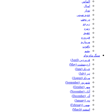
الماس
اوپال
توپاز
حدید صینی
در نجف
زبرجد
زمرد
عقیق
فیروزه
مروارید
یاقوت
یشم
سنگ ماه تولد
فروردین (April)
اردیبهشت (May)
خرداد (June)
تیر (July)
مرداد (August)
شهریور (September)
مهر (October)
آبان (November)
آذر (December)
دی (January)
بهمن (February)
اسفند (March)