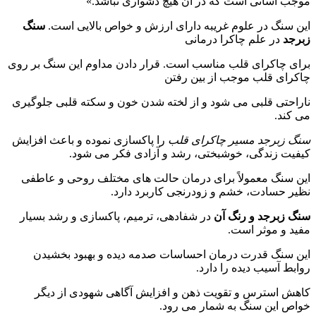
ب آسانی است که در آن هیچ دشواری نباشد.»
 سنگ در علوم غریبه دارای ارزش و خواص بالایی است.
سنگ
جد
در علم چاکرا درمانی
ی چاکرای قلب مناسب است. قرار دادن مداوم این سنگ بر روی
رای قلب موجب از بین رفتن
احتی قلبی می شود و از لخته شدن خون و سکته قلبی جلوگیری
کند.
 زبرجد مسیر چاکرای قلب
را پاکسازی نموده و باعث افزایش
یت زندگی، خوشبختی، رشد و آزادی فکر می شود.
 سنگ معمولاً برای درمان حالت های مختلف روحی و عاطفی
ر حسادت، خشم و زودرنجی کاربرد دارد.
 زبرجد و رنگ آن
در شفادهی، ترمیم، پاکسازی و رشد بسیار
د و موثر است.
 سنگ قدرت درمان احساسات صدمه دیده و بهبود بخشیدن
بط آسیب دیده را دارد.
ش استرس و تقویت ذهن و افزایش آگاهی شهودی از دیگر
ص این سنگ به شمار می رود.