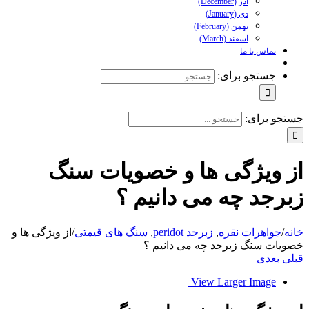
آذر (December)
دی (January)
بهمن (February)
اسفند (March)
تماس با ما
جستجو برای:
جو برای:
 ویژگی ها و خصویات سنگ
رجد چه می دانیم ؟
ه
/
جواهرات نقره
,
زبرجد peridot
,
سنگ های قیمتی
/
از ویژگی ها و
یات سنگ زبرجد چه می دانیم ؟
ی
بعدی
View Larger Image