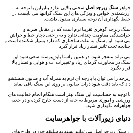
هر
سنگ زبرجد اصل
سختی بالایی ندارد بنابراین با توجه به
شمندی خواص و ویژگی های این سنگ گرانبها می بایست در
 نگهداری آن توجه بسیاری مبذول داشت.
 زبرجد گوهری تقریبا نرم است که در مقابل ضربه و
شیدگی مقاومت چندانی ندارد و به راحتی دچار خط و خراش
شود. این سنگ به علت ساختاری که دارد بسیار شکننده است و
نچه تحت تاثیر فشار زیاد قرار گیرد
تواند منفجر شود. در همین راستا باید پیوسته سعی شود این
 در مجاورت گرمای زیاد و تغییرات آب و هوایی و فشار بالا
ر نگیرد.
جد را می توان با پارچه ای نرم به همراه آب و صابون شستشو
 که باید دقت شود ذرات صابون بر روی این سنگ باقی نماند.
توجه به حساسیت این سنگ بهتر است هنگام انجام فعالیت های
شی و اموری مربوط به خانه از دست خارج کرده و در جعبه
هرات
نگهداری شود.
یای زیورآلات با جواهرسایت
سنگ زبرجد اصل می توانید بسته به سلیقه خود در طرح های