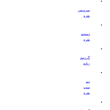
سرویس
نقره
دستبند
نقره
گردنبند
زنانه
نیم
ست
نقره