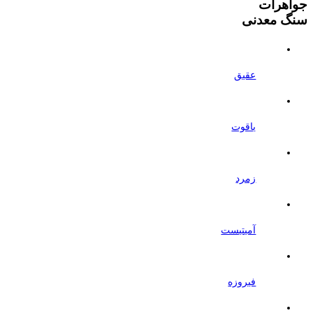
جواهرات
سنگ معدنی
عقیق
یاقوت
زمرد
آمیتیست
فیروزه