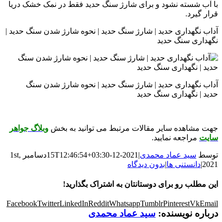
با آب شسته نشود و برای شارژ سنگ حدید فقط در نمک خشک دریا
قرار گیرد.
آداب نگهداری حدید | شارژ سنگ حدید | نحوه شارژ شدن سنگ حدید |
نگهداری سنگ حدید
آداب نگهداری حدید | شارژ سنگ حدید | نحوه شارژ شدن سنگ
حدید | نگهداری سنگ حدید
جهت مشاهده سایر مقالات مرتبط می توانید به بخش
وبلاگ جواهر
سایت
مراجعه نمایید.
توسط
سید عماد محمدی
|
2021-12-15T12:46:54+03:30
دسامبر 1st,
2021
|
دانستنی ها
|
بدون دیدگاه
این مطلب رو برای دوستانتان به اشتراک بگذارید!
Facebook
Twitter
LinkedIn
Reddit
Whatsapp
Tumblr
Pinterest
Vk
Email
درباره نویسنده:
سید عماد محمدی