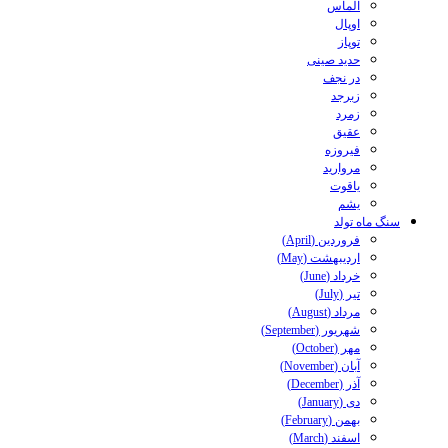
الماس
اوپال
توپاز
حدید صینی
در نجف
زبرجد
زمرد
عقیق
فیروزه
مروارید
یاقوت
یشم
سنگ ماه تولد
فروردین (April)
اردیبهشت (May)
خرداد (June)
تیر (July)
مرداد (August)
شهریور (September)
مهر (October)
آبان (November)
آذر (December)
دی (January)
بهمن (February)
اسفند (March)