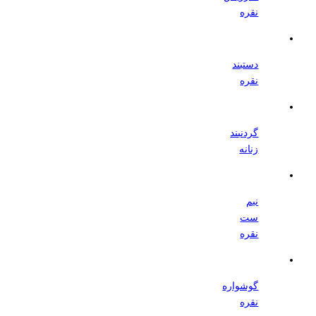
نقره
دستبند
نقره
گردنبند
زنانه
نیم
ست
نقره
گوشواره
نقره