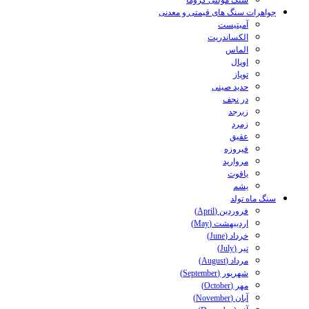
سنگ مولتی کروما
جواهرات سنگ های قیمتی و معدنی
آمیتیست
الکساندریت
الماس
اوپال
توپاز
حدید صینی
در نجف
زبرجد
زمرد
عقیق
فیروزه
مروارید
یاقوت
یشم
سنگ ماه تولد
فروردین (April)
اردیبهشت (May)
خرداد (June)
تیر (July)
مرداد (August)
شهریور (September)
مهر (October)
آبان (November)