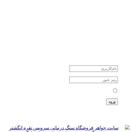
کوارتز quartz
یشم Jade
سنگ های نیمه قیمتی
سنگ های ماه تولد
جواهرات نقره
طلا و جواهر
دانستنی ها
اخبار اقتصادی
اخبار علمی
اخبار هنرمندان
حوادث
حساب کاربری
مرا بخاطر بسپار
ثبت نام
سبد