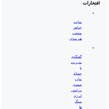
افتخارات
سایت
جواهر
منتخب
هنرمندان
گفتگوی
مدیریت
با
حسام
نواب
صفوی
پیرامون
انرژی
سنگ
ها