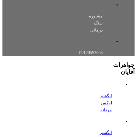
مشاوره
سنگ
درمانی
09120553005
جواهرات
آقایان
انگشتر
لوکس
مردانه
انگشتر