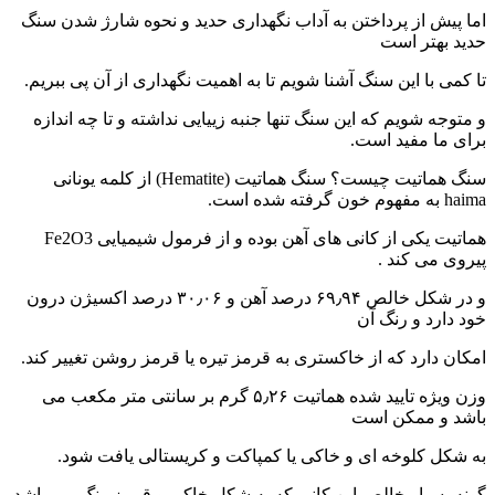
اما پیش از پرداختن به آداب نگهداری حدید و نحوه شارژ شدن سنگ
حدید بهتر است
تا کمی با این سنگ آشنا شویم تا به اهمیت نگهداری از آن پی ببریم.
و متوجه شویم که این سنگ تنها جنبه زییایی نداشته و تا چه اندازه
برای ما مفید است.
سنگ هماتیت چیست؟ سنگ هماتیت (Hematite) از کلمه یونانی
haima به مفهوم خون گرفته شده است.
هماتیت یکی از کانی های آهن بوده و از فرمول شیمیایی Fe2O3
پیروی می کند .
و در شکل خالص ۶۹٫۹۴ درصد آهن و ۳۰٫۰۶ درصد اکسیژن درون
خود دارد و رنگ آن
امکان دارد که از خاکستری به قرمز تیره یا قرمز روشن تغییر کند.
وزن ویژه تایید شده هماتیت ۵٫۲۶ گرم بر سانتی متر مکعب می
باشد و ممکن است
به شکل کلوخه ای و خاکی یا کمپاکت و کریستالی یافت شود.
گونه بسیار خالص این کانی که به شکل خاکی و قرمز رنگ می باشد