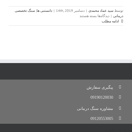
توسط
سید عماد محمدی
|
دسامبر 14th, 2019
|
دانستنی ها
,
سنگ تخصصی
برای
درمانی
|
دیدگاه‌ها
بسته هستند
سنگ
ادامه مطلب
مولتی
Multi
Stone
پیگیری سفارش
09190120030
مشاوره سنگ درمانی
09120553005
جواهرات آقایان