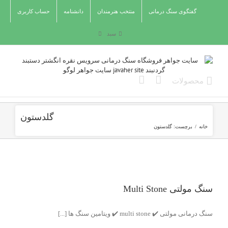
Ski
گفتگوی سنگ درمانی
منتخب هنرمندان
دانشنامه
حساب کاربری
t
conten
سبد
گلدستون
خانه
/
برچست:
گلدستون
سنگ مولتی Multi Stone
سنگ درمانی مولتی ✔️ multi stone ✔️ ویتامین سنگ ها [...]