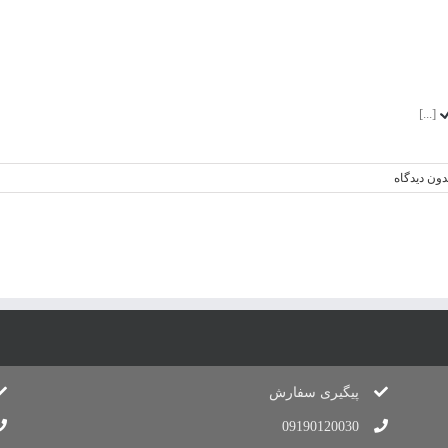
[...]
دون دیدگاه
پیگیری سفارش
09190120030