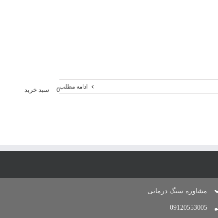
ادامه مطلب
0
سبد خرید
مشاوره سنگ درمانی
09120553005