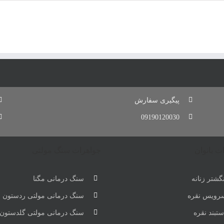
پیگیری سفارش
09190120030
ت بانوان
جواهرات سنگ مولتی
گشتر زنانه
سنگ درمانی مگنا
رویس نقره
سنگ درمانی مولتی ردستون
تبند نقره
سنگ درمانی مولتی گلدستون