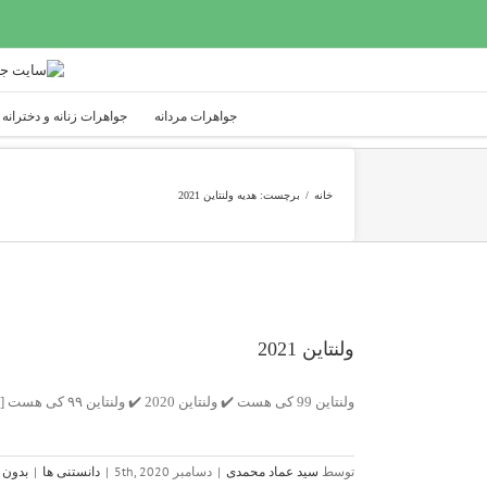
Ski
t
conten
جواهرات مردانه
جواهرات زنانه و دخترانه
خانه
/
برچست:
هدیه ولنتاین 2021
ولنتاین 2021
ولنتاین 99 کی هست ✔️ ولنتاین 2020 ✔️ ولنتاین ۹۹ کی هست [...]
توسط
سید عماد محمدی
|
دسامبر 5th, 2020
|
دانستنی ها
|
بدون د