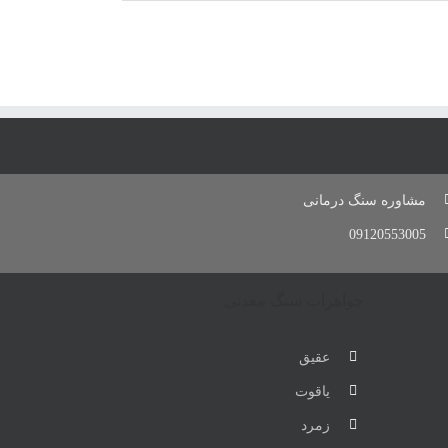
مشاوره سنگ درمانی
09120553005
جواهرات سنگ معدنی
عقیق
یاقوت
زمرد