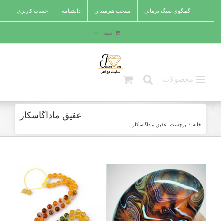
Ski
گفتگوی سنگ درمانی
منتخب هنرمندان
دانشنامه
حساب کاربری
t
conten
سبد
عقیق ماداگاسکار
خانه
/
برچست:
عقیق ماداگاسکار