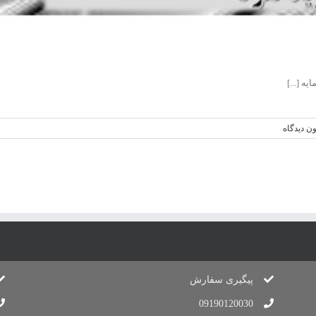
ه [...]
ون دیدگاه
پیگیری سفارش
09190120030