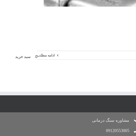
ادامه مطلب
0
سبد خرید
مشاوره سنگ درمانی
09120553005