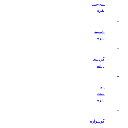
سرویس
نقره
دستبند
نقره
گردنبند
زنانه
نیم
ست
نقره
گوشواره
نقره