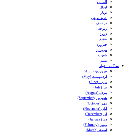
الماس
اوپال
توپاز
حدید صینی
در نجف
زبرجد
زمرد
عقیق
فیروزه
مروارید
یاقوت
یشم
سنگ ماه تولد
فروردین (April)
اردیبهشت (May)
خرداد (June)
تیر (July)
مرداد (August)
شهریور (September)
مهر (October)
آبان (November)
آذر (December)
دی (January)
بهمن (February)
اسفند (March)