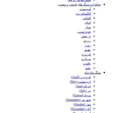
سنگ مولتی کروما
جواهرات سنگ های قیمتی و معدنی
آمیتیست
الکساندریت
الماس
اوپال
توپاز
حدید صینی
در نجف
زبرجد
زمرد
عقیق
فیروزه
مروارید
یاقوت
یشم
سنگ ماه تولد
فروردین (April)
اردیبهشت (May)
خرداد (June)
تیر (July)
مرداد (August)
شهریور (September)
مهر (October)
آبان (November)