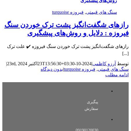
روش‌های پیشگیری
سنگ های قیمتی
,
فیروزه turquoise
رازهای شگفت‌انگیز پشت ترک خوردن سنگ
فیروزه : دلایل و روش‌های پیشگیری
رازهای شگفت‌انگیز پشت ترک خوردن سنگ فیروزه ✔️ علت ترک
[...]
توسط
آرزو کاظمی
|
2024-10-23T13:56:30+03:30
اکتبر 23rd, 2024
|
سنگ های قیمتی
,
فیروزه turquoise
|
بدون دیدگاه
ادامه مطلب
پیگیری
سفارش
09190120030