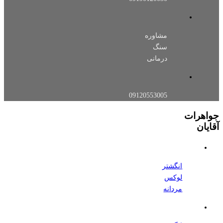
مشاوره
سنگ
درمانی
09120553005
جواهرات
آقایان
انگشتر
لوکس
مردانه