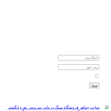
کوارتز quartz
یشم Jade
سنگ های نیمه قیمتی
سنگ های ماه تولد
جواهرات نقره
طلا و جواهر
دانستنی ها
اخبار اقتصادی
اخبار علمی
اخبار هنرمندان
حوادث
حساب کاربری
مرا بخاطر بسپار
ثبت نام
سبد