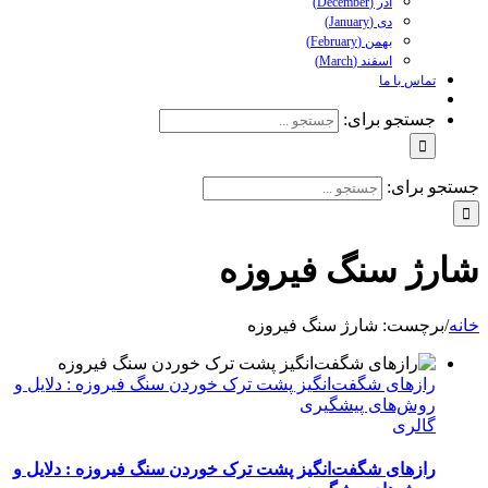
آذر (December)
دی (January)
بهمن (February)
اسفند (March)
تماس با ما
جستجو برای:
جستجو برای:
شارژ سنگ فیروزه
خانه
/
برچست:
شارژ سنگ فیروزه
رازهای شگفت‌انگیز پشت ترک خوردن سنگ فیروزه : دلایل و
روش‌های پیشگیری
گالری
رازهای شگفت‌انگیز پشت ترک خوردن سنگ فیروزه : دلایل و