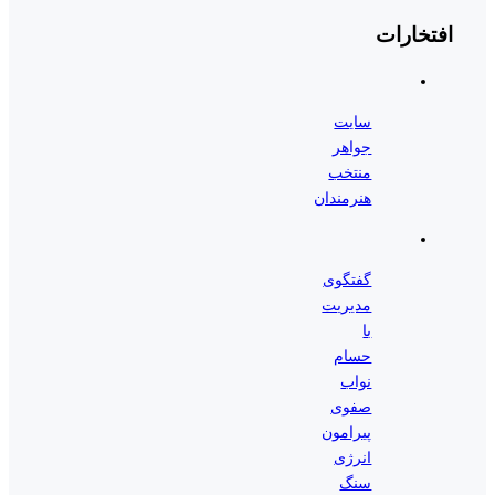
افتخارات
سایت
جواهر
منتخب
هنرمندان
گفتگوی
مدیریت
با
حسام
نواب
صفوی
پیرامون
انرژی
سنگ