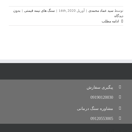
توسط
سید عماد محمدی
|
آوریل 16th, 2020
|
سنگ های نیمه قیمتی
|
بدون
دیدگاه
ادامه مطلب
پیگیری سفارش
09190120030
مشاوره سنگ درمانی
09120553005
جواهرات آقایان