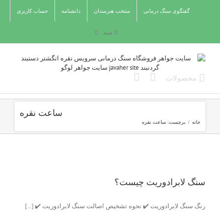
Ski
گفتگوی سنگ درمانی
منتخب هنرمندان
دانشنامه
حساب کاربری
t
conten
سبد
ساعت نقره
خانه
/
برچست:
ساعت نقره
سنگ لابرادوریت چیست؟
رنگ سنگ لابرادوریت ✔️ نحوه تشخیص اصالت سنگ لابرادوریت ✔️ [...]