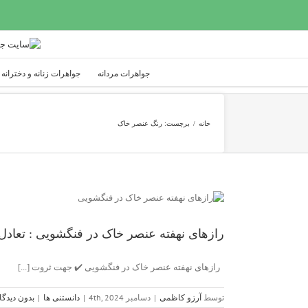
Ski
t
conten
جواهرات مردانه
جواهرات زنانه و دخترانه
خانه
/
برچست:
رنگ عنصر خاک
رازهای نهفته عنصر خاک در فنگشویی : تعادل،
رازهای نهفته عنصر خاک در فنگشویی ✔️ جهت ثروت [...]
توسط
آرزو کاظمی
|
دسامبر 4th, 2024
|
دانستنی ها
|
بدون دیدگا