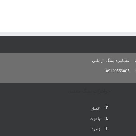
مشاوره سنگ درمانی
09120553005
جواهرات سنگ معدنی
عقیق
یاقوت
زمرد