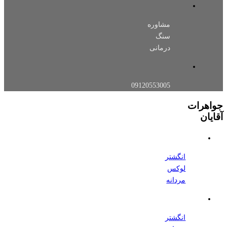
مشاوره
سنگ
درمانی
09120553005
جواهرات
آقایان
انگشتر
لوکس
مردانه
انگشتر