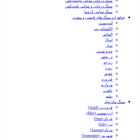
سنگ درمانی مولتی وانتومیکس
سنگ درمانی و مولتی بلومیکس
سنگ مولتی کروما
جواهرات سنگ های قیمتی و معدنی
آمیتیست
الکساندریت
الماس
اوپال
توپاز
حدید صینی
در نجف
زبرجد
زمرد
عقیق
فیروزه
مروارید
یاقوت
یشم
سنگ ماه تولد
فروردین (April)
اردیبهشت (May)
خرداد (June)
تیر (July)
مرداد (August)
شهریور (September)