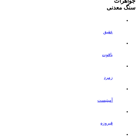
جواهرات
سنگ معدنی
عقیق
یاقوت
زمرد
آمیتیست
فیروزه