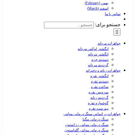
بهمن (February)
اسفند (March)
تماس با ما
جستجو برای:
جواهرات مردانه
انگشتر لوکس مردانه
انگشتر مردانه
دستبند چرم
گردنبند مردانه
جواهرات زنانه و دخترانه
انگشتر نقره
دستبند نقره
ساعت نقره
سرویس نقره
گردنبند زنانه
گوشواره نقره
نیم ست نقره
جواهرات بر اساس سنگ درمانی مولتی
سنگ درمانی مگنا
سنگ درمانی مولتی رد استون
سنگ درمانی مولتی گلداستون