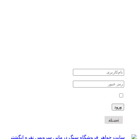
کوارتز quartz
یشم Jade
سنگ های نیمه قیمتی
سنگ های ماه تولد
جواهرات نقره
طلا و جواهر
دانستنی ها
اخبار اقتصادی
اخبار علمی
اخبار هنرمندان
حوادث
حساب کاربری
مرا بخاطر بسپار
ثبت نام
سبد