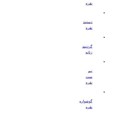
نقره
دستبند
نقره
گردنبند
زنانه
نیم
ست
نقره
گوشواره
نقره