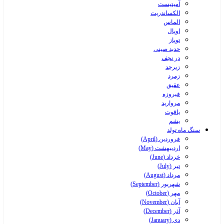
آمیتیست
الکساندریت
الماس
اوپال
توپاز
حدید صینی
در نجف
زبرجد
زمرد
عقیق
فیروزه
مروارید
یاقوت
یشم
سنگ ماه تولد
فروردین (April)
اردیبهشت (May)
خرداد (June)
تیر (July)
مرداد (August)
شهریور (September)
مهر (October)
آبان (November)
آذر (December)
دی (January)