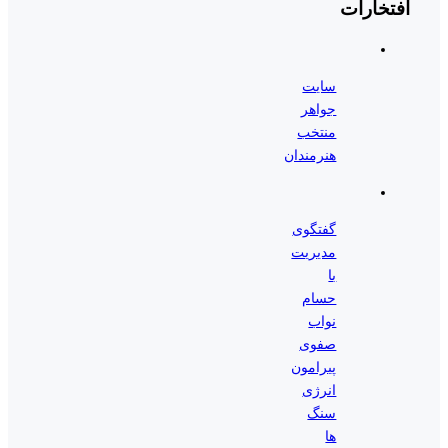
افتخارات
سایت
جواهر
منتخب
هنرمندان
گفتگوی
مدیریت
با
حسام
نواب
صفوی
پیرامون
انرژی
سنگ
ها