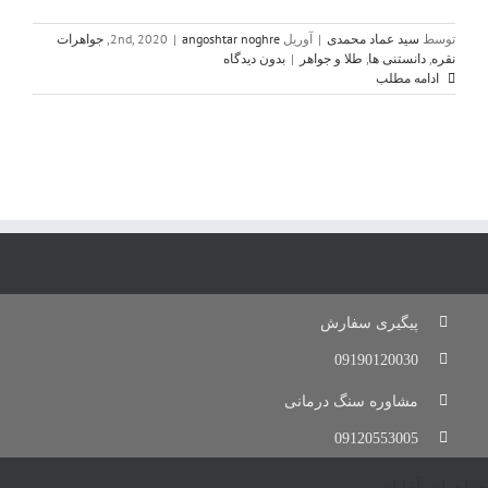
توسط
سید عماد محمدی
|
آوریل 2nd, 2020
angoshtar noghre
|
,
جواهرات
نقره
,
دانستنی ها
,
طلا و جواهر
|
بدون دیدگاه
ادامه مطلب
پیگیری سفارش
09190120030
مشاوره سنگ درمانی
09120553005
جواهرات آقایان