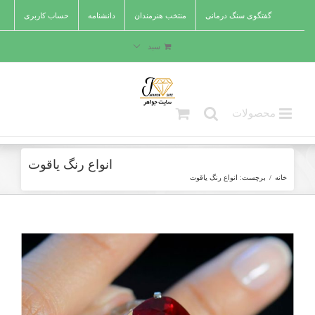
Ski
گفتگوی سنگ درمانی
منتخب هنرمندان
دانشنامه
حساب کاربری
t
conten
سبد
انواع رنگ یاقوت
خانه
/
برچست:
انواع رنگ یاقوت