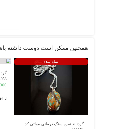
همچنین ممکن است دوست داشته با
تمام شده
گردن
2053
,000
اف
گردنبند نقره سنگ درمانی مولتی کد