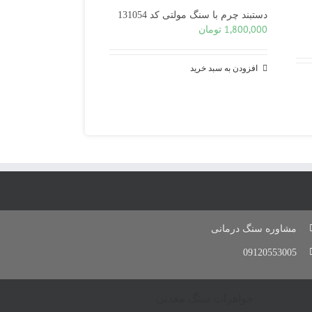
دستبند چرم با سنگ مولتی کد 131054
1,800,000
تومان
افزودن به سبد خرید
مشاوره سنگ درمانی
09120553005
جواهرات سنگ معدنی