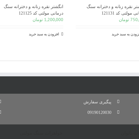
تر نقره زنانه و دخترانه سنگ
انگشتر نقره زنانه و دخترانه سنگ
 مولتی کد 121131
درمانی مولتی کد 121125
750
تومان
1,200,000
تومان
زودن به سبد خرید
افزودن به سبد خرید
پیگیری سفارش
09190120030
ت بانوان
جواهرات سنگ مولتی