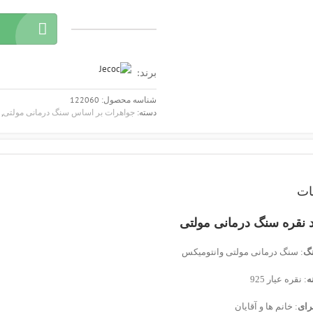
گردنبند
نقره
سنگ
برند:
درمانی
مولتی
شناسه محصول:
122060
کد
دسته:
جواهرات بر اساس سنگ درمانی مولتی
,
122060
عدد
ات
د نقره سنگ درمانی مولتی
گ
: سنگ درمانی مولتی وانتومیکس
ه
: نقره عیار 925
رای
: خانم ها و آقایان