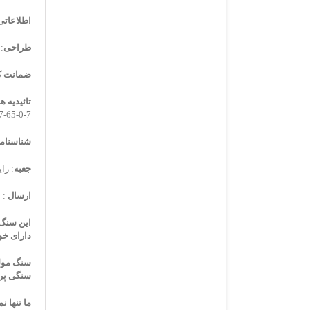
اطلاعاتی
طراحی
:
ضمانت کا
تائیدیه ها
7-0-65-776907-1-1
شناسنامه 
جعبه
: را
ارسال
: 
دارای خو
سنگی پر 
ما تنها 