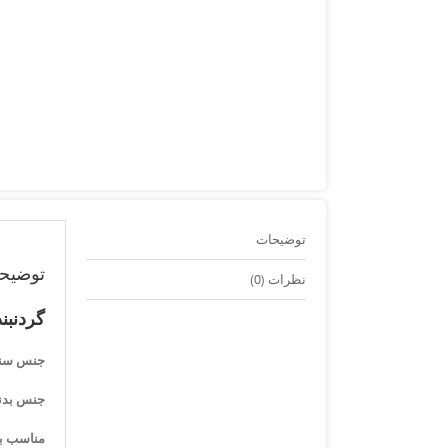
توضیحات
توضیح
نظرات (0)
گردنبن
جنس سن
جنس بدن
مناسب ب