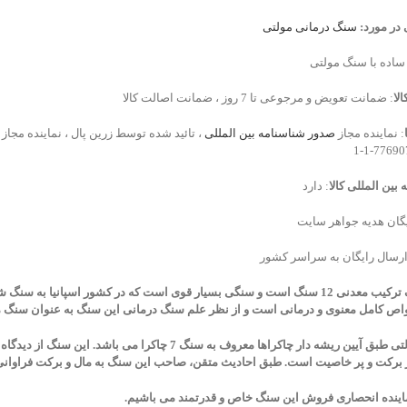
 در مورد:
سنگ درمانی مولتی
 ساده با سنگ مولتی
لا
: ضمانت تعویض و مرجوعی تا 7 روز ، ضمانت اصالت کالا
: نماینده مجاز
صدور شناسنامه بین المللی
، تائید شده توسط زرین پال ، نماینده مجاز
بین المللی کالا
: دارد
یگان هدیه جواهر سایت
ارسال رایگان به سراسر کشور
این سنگ ترکیب معدنی 12 سنگ است و سنگی بسیار قوی است که در کشور اسپانی
اص کامل معنوی و درمانی است و از نظر علم سنگ درمانی این سنگ به عنوان سن
سنگ مولتی طبق آیین ریشه دار چاکراها معروف به سنگ 7 چاک
برکت و پر خاصیت است. طبق احادیث متقن، صاحب این سنگ به مال و برکت فراوانی 
نماینده انحصاری فروش این سنگ خاص و قدرتمند می باشیم.