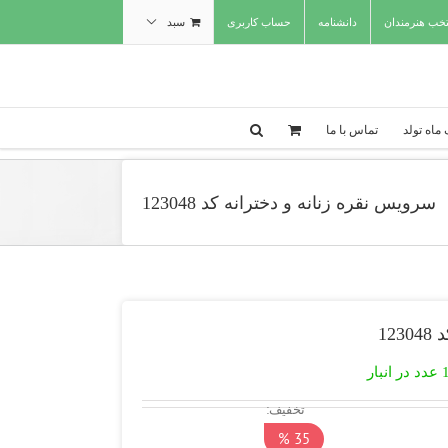
تخب هنرمندان
دانشنامه
حساب کاربری
سبد
ماه تولد
تماس با ما
سرویس نقره زنانه و دخترانه کد 123048
12
ت
د در انبار
2,700,000 تومان
تخفیف:
.
35 %