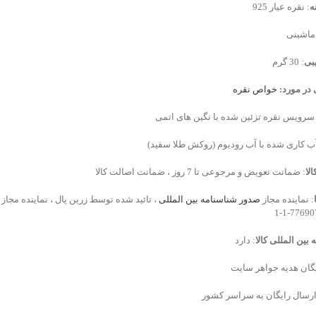
ه
: نقره عیار 925
 ماشینی
بی
: 30 گرم
 در مورد:
خواص نقره
 سرویس نقره تزئین شده با نگین های اتمی
آب کاری شده با آب رودیوم (روکش طلا سفید)
لا
: ضمانت تعویض و مرجوعی تا 7 روز ، ضمانت اصالت کالا
: نماینده مجاز
صدور شناسنامه بین المللی
، تائید شده توسط زرین پال ، نماینده مجاز
بین المللی کالا
: دارد
یگان هدیه جواهر سایت
ارسال رایگان به سراسر کشور