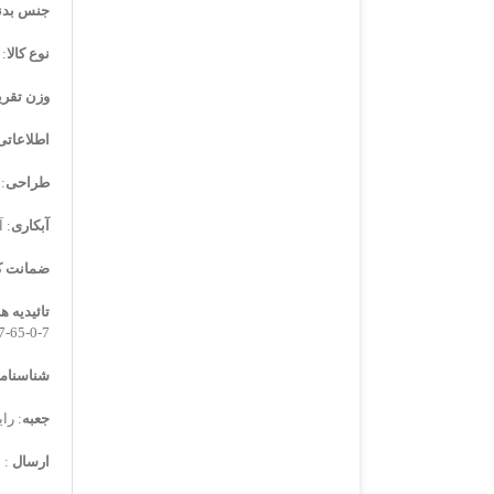
جنس بدن
نوع کالا
:
وزن تقری
اطلاعاتی
طراحی
:
آبکاری
: 
ضمانت کا
تائیدیه ها
7-0-65-776907-1-1
شناسنامه 
جعبه
: را
ارسال
: 