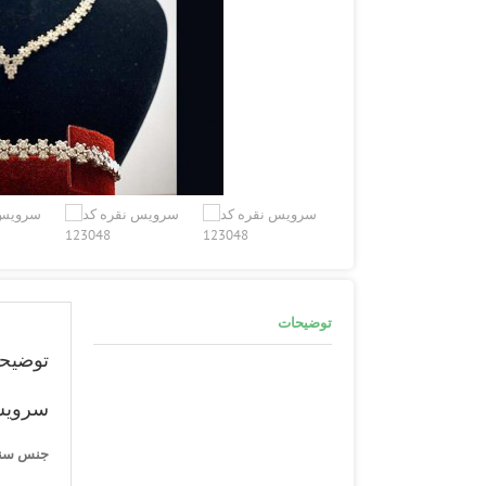
توضیحات
توضیح
سرویس 
جنس سن