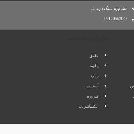
مشاوره سنگ درمانی
09120553005
جواهرات سنگ معدنی
عقیق
یاقوت
زمرد
س
آمیتیست
فیروزه
الکساندریت