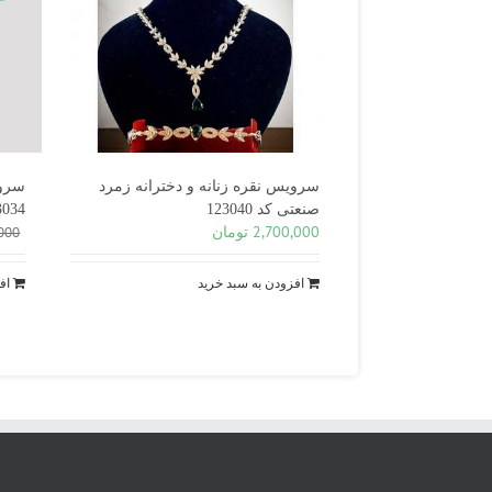
سرویس نقره زنانه و دخترانه زمرد
سروی
صنعتی کد 123040
3034
2,700,000
تومان
000
افزودن به سبد خرید
اف