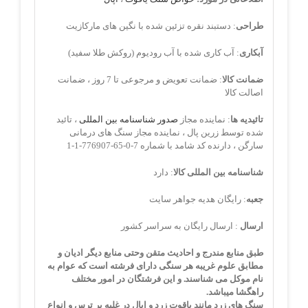
طراحی
: دستبند نقره تزئین شده با نگین های مارکازیت
آبکاری
: آب کاری شده با آب رودیوم (روکش طلا سفید)
ضمانت کالا
: ضمانت تعویض و مرجوعی تا 7 روز ، ضمانت
اصالت کالا
تائیدیه ها
: نماینده مجاز
صدور شناسنامه بین المللی
، تائید
شده توسط زرین پال ، نماینده مجاز سنگ های درمانی
سارگن ، دارنده کد شامد با شماره 7-0-65-776907-1-1
شناسنامه بین المللی کالا
: دارد
جعبه
: رایگان هدیه جواهر سایت
ارسال
: ارسال رایگان به سراسر کشور
طبق منابع مندرج و احادیث متقن وحتی منابع دیگر ادیان و
مطابق علوم غریبه هر سنگی دارای فرشته است که عوام به
نام موکل می شناسند. و این فرشتگان در امور مختلف
راهگشا میباشد.
سنگ های زرد مانند یاقوت زرد و اپال
در غلبه بر ترس و انواع