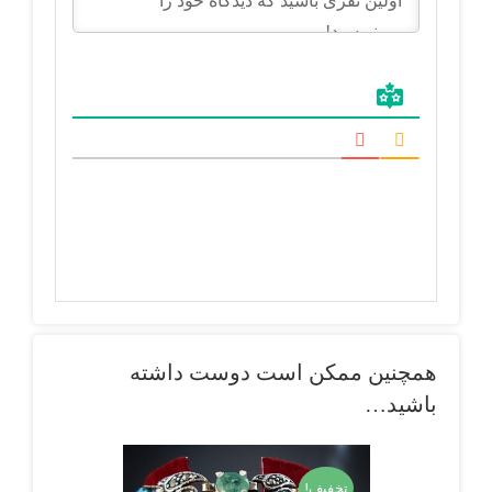
همچنین ممکن است دوست داشته
باشید…
تخفیف!