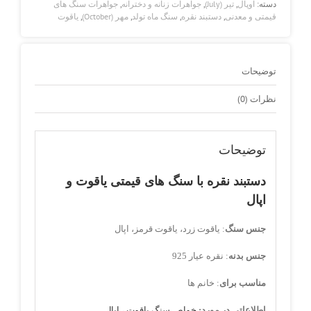
دسته:
اوپال
,
تیر (July)
,
جواهرات زنانه و دخترانه
,
جواهرات سنگ های
عدد
قیمتی و معدنی
,
دستبند نقره
,
سنگ ماه تولد
,
مهر (October)
,
یاقوت
توضیحات
نظرات (0)
توضیحات
دستبند نقره با سنگ های قیمتی یاقوت و
اپال
جنس سنگ
: یاقوت زرد، یاقوت قرمز، اپال
جنس بدنه
: نقره عیار 925
مناسب برای
: خانم ها
اطلاعاتی در مورد:
خواص سنگ یاقوت
،
اپال