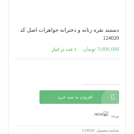
دستبند نقره زنانه و دخترانه جواهرات اصل کد
124020
3,000,000
تومان
1 عدد در انبار
دستبند
نقره
افزودن به سبد خرید
زنانه
و
دخترانه
جواهرات
برند:
اصل
کد
شناسه محصول:
124020
124020