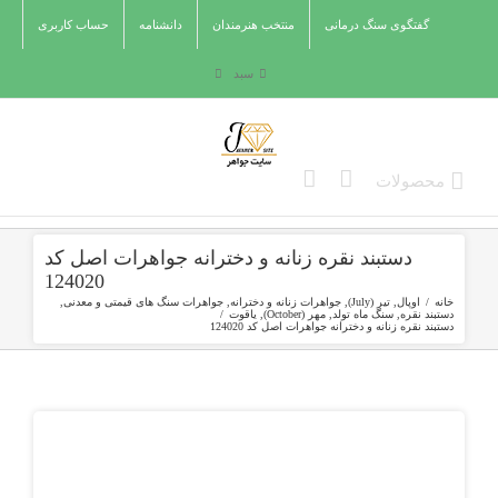
Ski
گفتگوی سنگ درمانی
منتخب هنرمندان
دانشنامه
حساب کاربری
t
conten
سبد
دستبند نقره زنانه و دخترانه جواهرات اصل کد
124020
خانه
/
اوپال
,
تیر (July)
,
جواهرات زنانه و دخترانه
,
جواهرات سنگ های قیمتی و معدنی
,
دستبند نقره
,
سنگ ماه تولد
,
مهر (October)
,
یاقوت
/
دستبند نقره زنانه و دخترانه جواهرات اصل کد 124020