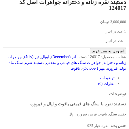
دستبند نقره زنانه و دخترانه جواهرات اصل کد
124017
3,000,000
تومان
1 عدد در انبار
1 عدد در انبار
دستبند
افزودن به سبد خرید
نقره
شناسه محصول:
124017
دسته:
آذر (December)
,
اوپال
,
تیر (July)
,
جواهرات
زنانه
زنانه و دخترانه
,
جواهرات سنگ های قیمتی و معدنی
,
دستبند نقره
,
سنگ ماه
و
تولد
,
فیروزه
,
مهر (October)
,
یاقوت
دخترانه
توضیحات
جواهرات
نظرات (0)
اصل
کد
توضیحات
124017
عدد
دستبند نقره با سنگ های قیمتی یاقوت و اپال و فیروزه
جنس سنگ
: یاقوت قرمز، فیروزه، اپال
جنس بدنه
: نقره عیار 925