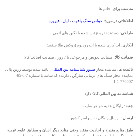
مناسب برای
: خانم ها
اطلاعاتی در مورد:
خواص سنگ یاقوت
،
اپال
،
فیروزه
طراحی
: دستبند نقره تزئین شده با نگین های اتمی
آبکاری
: آب کاری شده با آب رودیوم (روکش طلا سفید)
ضمانت کالا
: ضمانت تعویض و مرجوعی تا 7 روز ، ضمانت اصالت کالا
تائیدیه ها
: نماینده مجاز
صدور شناسنامه بین المللی
، تائید شده توسط زرین پال ،
نماینده مجاز سنگ های درمانی سارگن ، دارنده کد شامد با شماره 7-0-65-
776907-1-1
شناسنامه بین المللی کالا
: دارد
جعبه
: رایگان هدیه جواهر سایت
ارسال
: ارسال رایگان به سراسر کشور
طبق منابع مندرج و احادیث متقن وحتی منابع دیگر ادیان و مطابق علوم غریبه