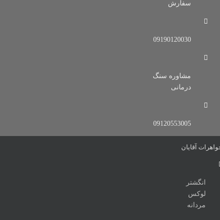
سفارش
09190120030
مشاوره سنگ
درمانی
09120553005
واهرات آقایان
انگشتر
لوکس
مردانه