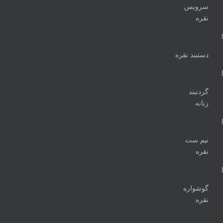
سرویس
نقره
دستبند نقره
گردنبند
زنانه
نیم ست
نقره
گوشواره
نقره