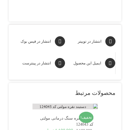
انتشار در توییتر
انتشار در فیس بوک
ایمیل این محصول
انتشار در پینترست
محصولات مرتبط
تخفیف!
دستبند نقره سنگ درمانی مولتی
کد 124043
قیمت
قیمت