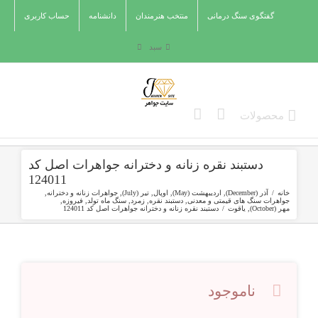
Ski
گفتگوی سنگ درمانی
منتخب هنرمندان
دانشنامه
حساب کاربری
t
conten
سبد
دستبند نقره زنانه و دخترانه جواهرات اصل کد
124011
خانه
/
آذر (December)
,
اردیبهشت (May)
,
اوپال
,
تیر (July)
,
جواهرات زنانه و دخترانه
,
جواهرات سنگ های قیمتی و معدنی
,
دستبند نقره
,
زمرد
,
سنگ ماه تولد
,
فیروزه
,
مهر (October)
,
یاقوت
/
دستبند نقره زنانه و دخترانه جواهرات اصل کد 124011
ناموجود