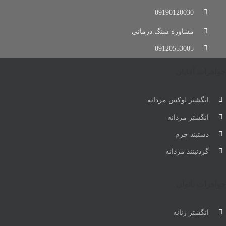
09190120030
مشاوره سنگ درمانی
09120553005
جواهرات آقایان
انگشتر لوکس مردانه
انگشتر مردانه
دستبند چرم
گردنبنند مردانه
جواهرات بانوان
انگشتر زنانه