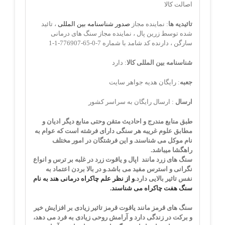
اصالت کالا
تائیدیه ها
: نماینده مجاز
صدور شناسنامه بین المللی
، تائید
شده توسط زرین پال ، نماینده مجاز سنگ های درمانی
سارگن ، دارنده کد شامد با شماره 7-0-65-776907-1-1
شناسنامه بین المللی کالا
: دارد
جعبه
: رایگان هدیه جواهر سایت
ارسال
: ارسال رایگان به سراسر کشور
طبق منابع مندرج و احادیث متقن وحتی منابع دیگر ادیان و
مطابق علوم غریبه هر سنگی دارای فرشته است که عوام به
نام موکل می شناسند. و این فرشتگان در امور مختلف
راهگشا میباشد.
سنگ های زرد مانند اپال و یاقوت زرد
در غلبه بر ترس و انواع
نگرانی و استرس مفید می باشد.
و در بالا بردن اعتماد به
نفس تاثیر بالایی دارد.
و از نظر علم چاکراه درمانی هند به نام
سنگ هفت چاکراه می شناسند.
سنگ های قرمز مانند یاقوت قرمز
تاثیر زیادی بر افزایش خیر
و برکت در زندگی دارد و آرامش روحی زیادی به فرد می دهد،