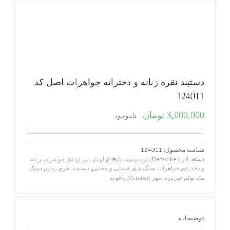
دستبند نقره زنانه و دخترانه جواهرات اصل کد
124011
3,000,000
تومان
ناموجود
شناسه محصول:
124011
دسته:
آذر (December)
,
اردیبهشت (May)
,
اوپال
,
تیر (July)
,
جواهرات زنانه
و دخترانه
,
جواهرات سنگ های قیمتی و معدنی
,
دستبند نقره
,
زمرد
,
سنگ
ماه تولد
,
فیروزه
,
مهر (October)
,
یاقوت
توضیحات