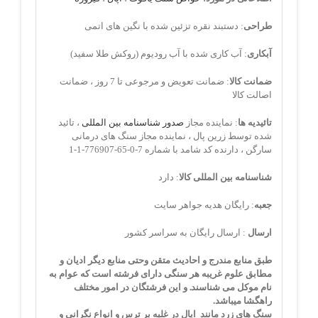
طراحی
: دستبند نقره تزئین شده با نگین های اتمی
آبکاری
: آب کاری شده با آب رودیوم (روکش طلا سفید)
ضمانت کالا
: ضمانت تعویض و مرجوعی تا 7 روز ، ضمانت
اصالت کالا
تائیدیه ها
: نماینده مجاز
صدور شناسنامه بین المللی
، تائید
شده توسط زرین پال ، نماینده مجاز سنگ های درمانی
سارگن ، دارنده کد شامد با شماره 7-0-65-776907-1-1
شناسنامه بین المللی کالا
: دارد
جعبه
: رایگان هدیه جواهر سایت
ارسال
: ارسال رایگان به سراسر کشور
طبق منابع مندرج و احادیث متقن وحتی منابع دیگر ادیان و
مطابق علوم غریبه هر سنگی دارای فرشته است که عوام به
نام موکل می شناسند. و این فرشتگان در امور مختلف
راهگشا میباشد.
سنگ های زرد مانند اپال
در غلبه بر ترس و انواع نگرانی و