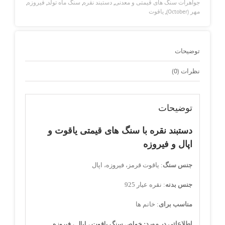
جواهرات سنگ های قیمتی و معدنی
,
دستبند نقره
,
سنگ ماه تولد
,
فیروزه
,
مهر (October)
,
یاقوت
توضیحات
نظرات (0)
توضیحات
دستبند نقره با سنگ های قیمتی یاقوت و
اپال و فیروزه
جنس سنگ
: یاقوت قرمز، فیروزه، اپال
جنس بدنه
: نقره عیار 925
مناسب برای
: خانم ها
اطلاعاتی در مورد:
خواص سنگ یاقوت
،
اپال
،
فیروزه