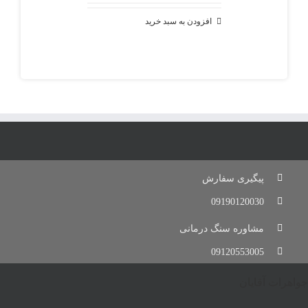
اصلی
فعلی
1,000,000 تومان
600,000 تومان
افزودن به سبد خرید
بود.
است.
پیگیری سفارش
09190120030
مشاوره سنگ درمانی
09120553005
جواهرات آقایان