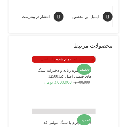
ایمیل این محصول
انتشار در پینترست
محصولات مرتبط
تمام شده
تخفیف!
ساعت نقره زنانه و دخترانه سنگ
های قیمتی اصل کد125001
قیمت
قیمت
3,000,000
تومان
5,700,000
اصلی
فعلی
5,700,000 تومان
3,000,000 تومان
بود.
است.
تخفیف!
دستبند چرم با سنگ مولتی کد