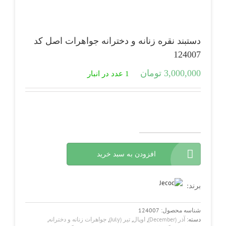
دستبند نقره زنانه و دخترانه جواهرات اصل کد
124007
3,000,000
تومان
1 عدد در انبار
دستبند
نقره
افزودن به سبد خرید
زنانه
و
دخترانه
جواهرات
برند:
اصل
کد
شناسه محصول:
124007
124007
دسته:
آذر (December)
,
اوپال
,
تیر (July)
,
جواهرات زنانه و دخترانه
,
عدد