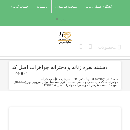
Ski
گفتگوی سنگ درمانی
منتخب هنرمندان
دانشنامه
حساب کاربری
t
conten
سبد
دستبند نقره زنانه و دخترانه جواهرات اصل کد
124007
خانه
/
آذر (December)
,
اوپال
,
تیر (July)
,
جواهرات زنانه و دخترانه
,
جواهرات سنگ های قیمتی و معدنی
,
دستبند نقره
,
سنگ ماه تولد
,
فیروزه
,
مهر (October)
,
یاقوت
/
دستبند نقره زنانه و دخترانه جواهرات اصل کد 124007