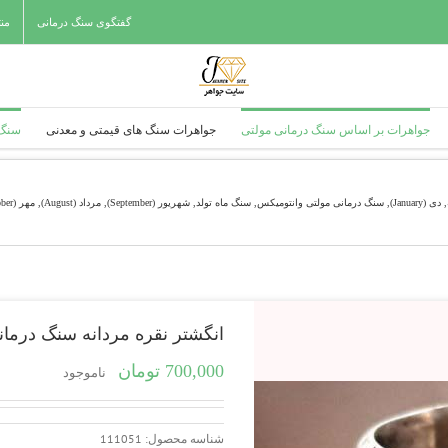
گفتگوی سنگ درمانی
من
جواهرات بر اساس سنگ درمانی مولتی
جواهرات سنگ های قیمتی و معدنی
سنگ 
,
دی (January)
,
سنگ درمانی مولتی وانتومیکس
,
سنگ ماه تولد
,
شهریور (September)
,
مرداد (August)
,
مهر (October)
انگشتر نقره مردانه سنگ درمانی مو
700,000
تومان
ناموجود
شناسه محصول:
111051