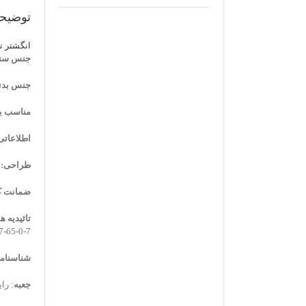
توضیح
انگشتر ن
جنس سن
جنس بدن
مناسب ب
اطلاعاتی
طراحی:
ضمانت کا
تائیدیه ها
7-0-65-776907-1-1
شناسنامه 
جعبه
: را