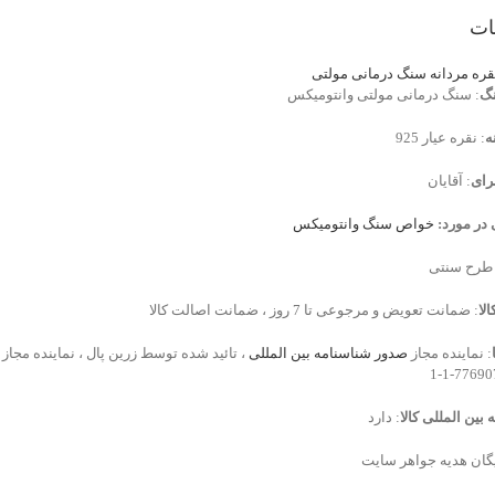
ات
قره مردانه سنگ درمانی مولتی
گ
: سنگ درمانی مولتی وانتومیکس
ه
: نقره عیار 925
رای
: آقایان
 در مورد:
خواص سنگ وانتومیکس
طرح سنتی
لا
: ضمانت تعویض و مرجوعی تا 7 روز ، ضمانت اصالت کالا
: نماینده مجاز
صدور شناسنامه بین المللی
، تائید شده توسط زرین پال ، نماینده مجاز
بین المللی کالا
: دارد
یگان هدیه جواهر سایت