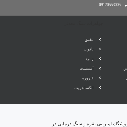
09120553005
جواهرات سنگ معدنی
عقیق
یاقوت
زمرد
س
آمیتیست
فیروزه
الکساندریت
وشگاه اینترنتی نقره و سنگ درمانی در