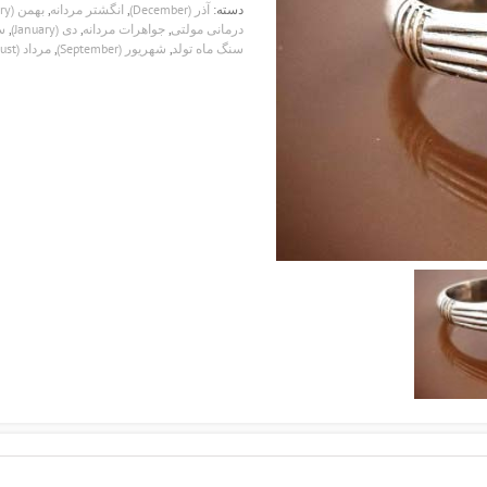
دسته:
آذر (December)
,
انگشتر مردانه
,
بهمن (February)
درمانی مولتی
,
جواهرات مردانه
,
دی (January)
,
س
سنگ ماه تولد
,
شهریور (September)
,
مرداد (August)