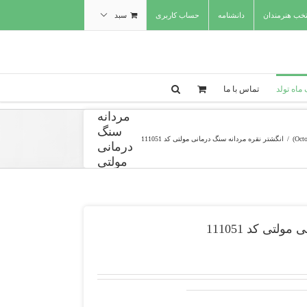
تخب هنرمندان
دانشنامه
حساب کاربری
سبد
انگشتر
ماه تولد
تماس با ما
نقره
مردانه
سنگ
/
انگشتر نقره مردانه سنگ درمانی مولتی کد 111051
درمانی
مولتی
کد
111051
لتی کد 111051