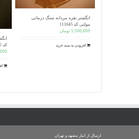
انگشتر نقره مردانه سنگ درمانی
مولتی کد 111045
5,500,000
تومان
انگش
کد 271615
افزودن به سبد خرید
,000
اف
ارسال از انبار مشهد و تهران