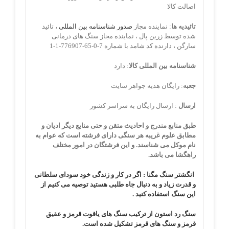
اصالت کالا
تائیدیه ها
: نماینده مجاز
صدور شناسنامه بین المللی
، تائید
شده توسط زرین پال ، نماینده مجاز سنگ های درمانی
سارگن ، دارنده کد شامد با شماره 7-0-65-776907-1-1
شناسنامه بین المللی کالا
: دارد
جعبه
: رایگان هدیه جواهر سایت
ارسال
: ارسال رایگان به سراسر کشور
طبق منابع مندرج و احادیث متقن و حتی منابع دیگر ادیان و
مطابق علوم غریبه هر سنگی دارای فرشته است که عوام به
نام موکل می شناسند. و این فرشتگان در امور مختلف
راهگشا می باشد.
انگشتر سنگ مگنا : اگر در کار و زندگی خود سودای سلطانی
و قدرت زیاد و به دنبال جاه طلبی هستید توصیه می کنیم از
این سنگ استفاده کنید .
سنگ رد استون از ترکیب سنگ های یاقوت قرمز و عقیق
قرمز و سنگ های قرمز تشکیل شده است.