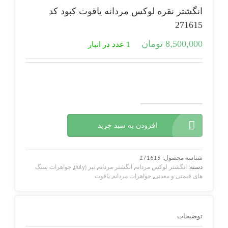
انگشتر نقره لوکس مردانه یاقوت کبود کد
271615
8,500,000
تومان
1 عدد در انبار
انگشتر
نقره
افزودن به سبد خرید
لوکس
مردانه
یاقوت
کبود
شناسه محصول:
271615
کد
دسته:
انگشتر لوکس مردانه
,
انگشتر مردانه
,
تیر (July)
,
جواهرات سنگ
271615
های قیمتی و معدنی
,
جواهرات مردانه
,
یاقوت
عدد
توضیحات