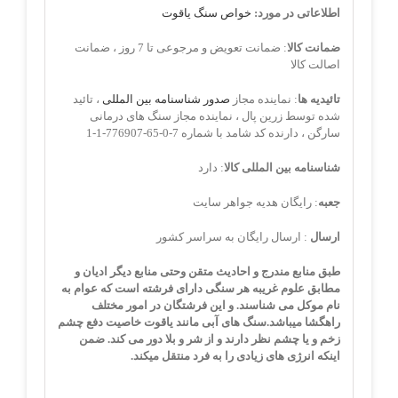
اطلاعاتی در مورد:
خواص سنگ یاقوت
ضمانت کالا
: ضمانت تعویض و مرجوعی تا 7 روز ، ضمانت
اصالت کالا
تائیدیه ها
: نماینده مجاز
صدور شناسنامه بین المللی
، تائید
شده توسط زرین پال ، نماینده مجاز سنگ های درمانی
سارگن ، دارنده کد شامد با شماره 7-0-65-776907-1-1
شناسنامه بین المللی کالا
: دارد
جعبه
: رایگان هدیه جواهر سایت
ارسال
: ارسال رایگان به سراسر کشور
طبق منابع مندرج و احادیث متقن وحتی منابع دیگر ادیان و
مطابق علوم غریبه هر سنگی دارای فرشته است که عوام به
نام موکل می شناسند. و این فرشتگان در امور مختلف
راهگشا میباشد.
سنگ های آبی مانند یاقوت
خاصیت دفع چشم
زخم و یا چشم نظر دارند و از شر و بلا دور می کند. ضمن
اینکه انرژی های زیادی را به فرد منتقل میکند.