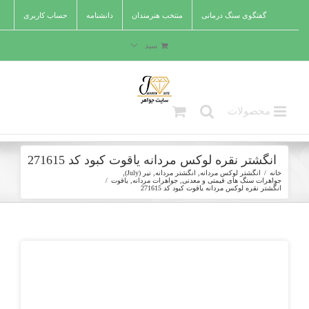
Ski
گفتگوی سنگ درمانی
منتخب هنرمندان
دانشنامه
حساب کاربری
t
conten
سبد
انگشتر نقره لوکس مردانه یاقوت کبود کد 271615
خانه
/
انگشتر لوکس مردانه
,
انگشتر مردانه
,
تیر (July)
,
جواهرات سنگ های قیمتی و معدنی
,
جواهرات مردانه
,
یاقوت
/
انگشتر نقره لوکس مردانه یاقوت کبود کد 271615