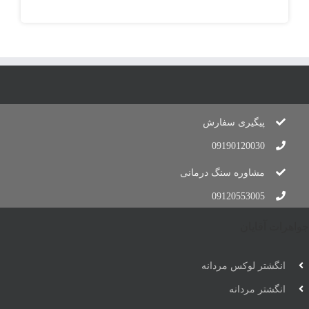
پیگیری سفارش
09190120030
مشاوره سنگ درمانی
09120553005
جواهرات آقایان
انگشتر لوکس مردانه
انگشتر مردانه