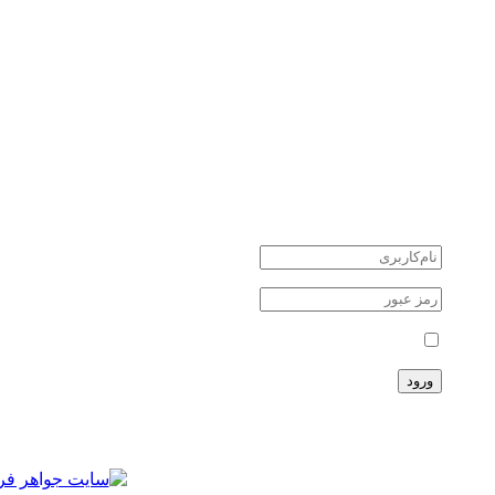
کوارتز quartz
یشم Jade
سنگ های نیمه قیمتی
سنگ های ماه تولد
جواهرات نقره
طلا و جواهر
دانستنی ها
اخبار اقتصادی
اخبار علمی
اخبار هنرمندان
حوادث
حساب کاربری
مرا بخاطر بسپار
ثبت نام
سبد