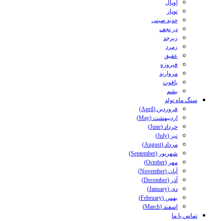
اوپال
توپاز
حدید صینی
در نجف
زبرجد
زمرد
عقیق
فیروزه
مروارید
یاقوت
یشم
سنگ ماه تولد
فروردین (April)
اردیبهشت (May)
خرداد (June)
تیر (July)
مرداد (August)
شهریور (September)
مهر (October)
آبان (November)
آذر (December)
دی (January)
بهمن (February)
اسفند (March)
تماس با ما