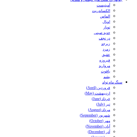
آمیتیست
الکساندریت
الماس
اوپال
توپاز
حدید صینی
در نجف
زبرجد
زمرد
عقیق
فیروزه
مروارید
یاقوت
یشم
سنگ ماه تولد
فروردین (April)
اردیبهشت (May)
خرداد (June)
تیر (July)
مرداد (August)
شهریور (September)
مهر (October)
آبان (November)
آذر (December)