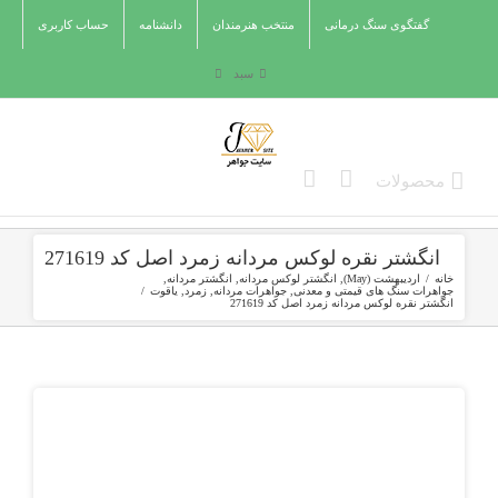
Ski
گفتگوی سنگ درمانی
منتخب هنرمندان
دانشنامه
حساب کاربری
t
conten
سبد
انگشتر نقره لوکس مردانه زمرد اصل کد 271619
خانه
/
اردیبهشت (May)
,
انگشتر لوکس مردانه
,
انگشتر مردانه
,
جواهرات سنگ های قیمتی و معدنی
,
جواهرات مردانه
,
زمرد
,
یاقوت
/
انگشتر نقره لوکس مردانه زمرد اصل کد 271619