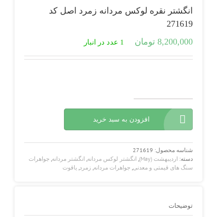
انگشتر نقره لوکس مردانه زمرد اصل کد
271619
8,200,000
تومان
1 عدد در انبار
انگشتر
نقره
افزودن به سبد خرید
لوکس
مردانه
زمرد
اصل
شناسه محصول:
271619
کد
دسته:
اردیبهشت (May)
,
انگشتر لوکس مردانه
,
انگشتر مردانه
,
جواهرات
271619
سنگ های قیمتی و معدنی
,
جواهرات مردانه
,
زمرد
,
یاقوت
عدد
توضیحات