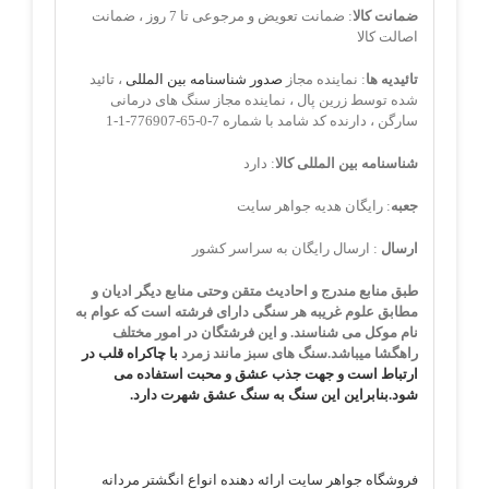
ضمانت کالا
: ضمانت تعویض و مرجوعی تا 7 روز ، ضمانت
اصالت کالا
تائیدیه ها
: نماینده مجاز
صدور شناسنامه بین المللی
، تائید
شده توسط زرین پال ، نماینده مجاز سنگ های درمانی
سارگن ، دارنده کد شامد با شماره 7-0-65-776907-1-1
شناسنامه بین المللی کالا
: دارد
جعبه
: رایگان هدیه جواهر سایت
ارسال
: ارسال رایگان به سراسر کشور
طبق منابع مندرج و احادیث متقن وحتی منابع دیگر ادیان و
مطابق علوم غریبه هر سنگی دارای فرشته است که عوام به
نام موکل می شناسند. و این فرشتگان در امور مختلف
راهگشا میباشد.
سنگ های سبز مانند زمرد
با چاکراه قلب در
ارتباط است و جهت جذب عشق و محبت استفاده می
شود.بنابراین این سنگ به سنگ عشق شهرت دارد.
فروشگاه جواهر سایت ارائه دهنده انواع انگشتر مردانه