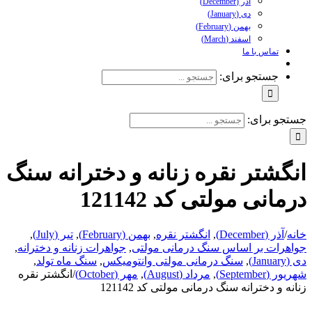
آذر (December)
دی (January)
بهمن (February)
اسفند (March)
تماس با ما
جستجو برای:
و برای:
گشتر نقره زنانه و دخترانه سنگ
انی مولتی کد 121142
/
آذر (December)
,
انگشتر نقره
,
بهمن (February)
,
تیر (July)
,
رات بر اساس سنگ درمانی مولتی
,
جواهرات زنانه و دخترانه
,
J)
,
سنگ درمانی مولتی وانتومیکس
,
سنگ ماه تولد
,
September)
,
مرداد (August)
,
مهر (October)
/
انگشتر نقره
 و دخترانه سنگ درمانی مولتی کد 121142