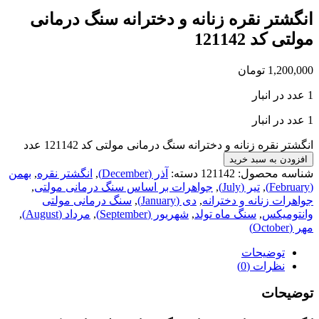
شتر نقره زنانه و دخترانه سنگ درمانی
ی کد 121142
1,200
تومان
ر نقره زنانه و دخترانه سنگ درمانی مولتی کد 121142 عدد
ودن به سبد خرید
سه محصول:
121142
دسته:
آذر (December)
,
انگشتر نقره
,
بهمن
,
تیر (July)
,
جواهرات بر اساس سنگ درمانی مولتی
,
رات زنانه و دخترانه
,
دی (January)
,
سنگ درمانی مولتی
تومیکس
,
سنگ ماه تولد
,
شهریور (September)
,
مرداد (August)
,
Oc)
توضیحات
نظرات (0)
یحات