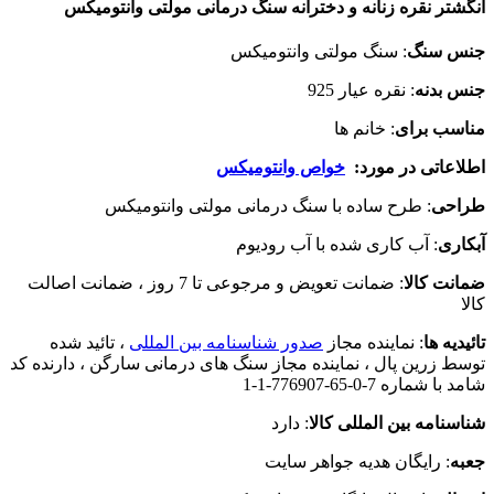
تر نقره زنانه و دخترانه سنگ درمانی مولتی وانتومیکس
 سنگ
: سنگ مولتی وانتومیکس
 بدنه
: نقره عیار 925
سب برای
: خانم ها
عاتی در مورد:
خواص وانتومیکس
حی
: طرح ساده با سنگ درمانی مولتی وانتومیکس
ری
: آب کاری شده با آب رودیوم
ت کالا
: ضمانت تعویض و مرجوعی تا 7 روز ، ضمانت اصالت
یه ها
: نماینده مجاز
صدور شناسنامه بین المللی
، تائید شده
 زرین پال ، نماینده مجاز سنگ های درمانی سارگن ، دارنده کد
شماره 7-0-65-776907-1-1
نامه بین المللی کالا
: دارد
ه
: رایگان هدیه جواهر سایت