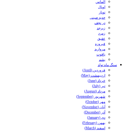
الماس
اوپال
توپاز
حدید صینی
در نجف
زبرجد
زمرد
عقیق
فیروزه
مروارید
یاقوت
یشم
سنگ ماه تولد
فروردین (April)
اردیبهشت (May)
خرداد (June)
تیر (July)
مرداد (August)
شهریور (September)
مهر (October)
آبان (November)
آذر (December)
دی (January)
بهمن (February)
اسفند (March)