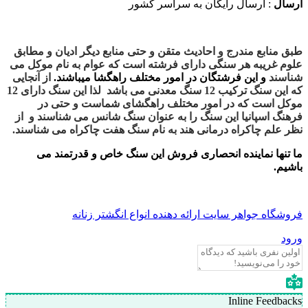
ال
: ارسال رایگان به سراسر کشور
منابع مندرج و احادیث متقن و حتی منابع دیگر ادیان و مطابق
 غریبه هر سنگی دارای فرشته است که عوام به نام موکل می
سند
و این فرشتگان در امور مختلف راهگشا میباشند.
از آنجایی
که این سنگ ترکیب 12 سنگ معدنی می باشد لذا این سنگ دارای 12
ل است که در امور مختلف راهگشای شماست و حتی در
گ اسپانیا این سنگ را به عنوان سنگ شانس می شناسند و از
علم چاکراه درمانی هند به نام سنگ هفت چاکراه می شناسند.
نها نماینده انحصاری فروش این سنگ خاص و قدرتمند می
م.
گاه جواهر سایت ارائه دهنده انواع انگشتر زنانه
Inline Feedb