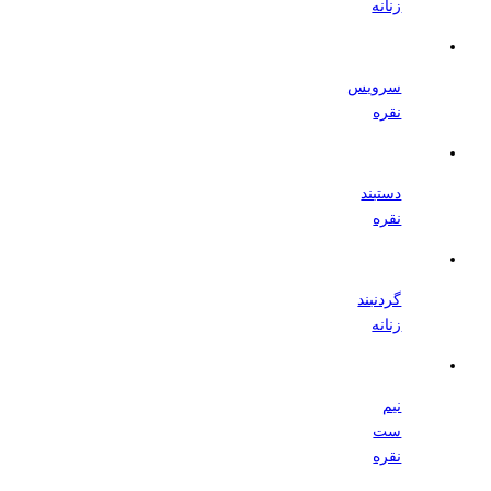
زنانه
سرویس
نقره
دستبند
نقره
گردنبند
زنانه
نیم
ست
نقره