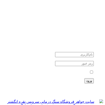
کوارتز quartz
یشم Jade
سنگ های نیمه قیمتی
سنگ های ماه تولد
جواهرات نقره
طلا و جواهر
دانستنی ها
اخبار اقتصادی
اخبار علمی
اخبار هنرمندان
حوادث
حساب کاربری
مرا بخاطر بسپار
ثبت نام
سبد