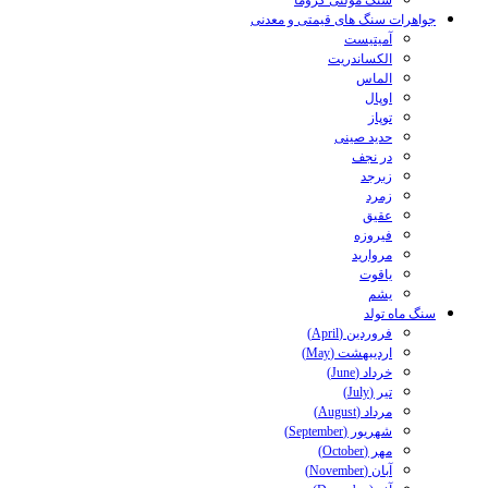
سنگ مولتی کروما
جواهرات سنگ های قیمتی و معدنی
آمیتیست
الکساندریت
الماس
اوپال
توپاز
حدید صینی
در نجف
زبرجد
زمرد
عقیق
فیروزه
مروارید
یاقوت
یشم
سنگ ماه تولد
فروردین (April)
اردیبهشت (May)
خرداد (June)
تیر (July)
مرداد (August)
شهریور (September)
مهر (October)
آبان (November)