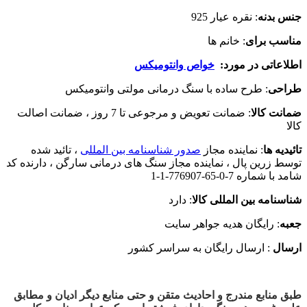
 بدنه
: نقره عیار 925
سب برای
: خانم ها
عاتی در مورد:
خواص وانتومیکس
حی
: طرح ساده با سنگ درمانی مولتی وانتومیکس
ت کالا
: ضمانت تعویض و مرجوعی تا 7 روز ، ضمانت اصالت
یه ها
: نماینده مجاز
صدور شناسنامه بین المللی
، تائید شده
 زرین پال ، نماینده مجاز سنگ های درمانی سارگن ، دارنده کد
شماره 7-0-65-776907-1-1
نامه بین المللی کالا
: دارد
ه
: رایگان هدیه جواهر سایت
ال
: ارسال رایگان به سراسر کشور
منابع مندرج و احادیث متقن و حتی منابع دیگر ادیان و مطابق