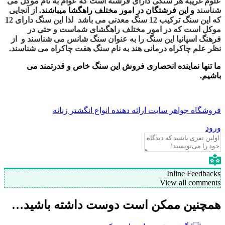
 غریبه هر سنگی دارای فرشته است که عوام به نام موکل می
سند
و این فرشتگان در امور مختلف راهگشا میباشند.
از آنجایی
که این سنگ ترکیب 12 سنگ معدنی می باشد لذا این سنگ دارای 12
ل است که در امور مختلف راهگشای شماست و حتی در
گ اسپانیا این سنگ را به عنوان سنگ شانس می شناسند و از
علم چاکراه درمانی هند به نام سنگ هفت چاکراه می شناسند.
نها نماینده انحصاری فروش این سنگ خاص و قدرتمند می
م.
گاه جواهر سایت ارائه دهنده انواع انگشتر زنانه
Inline Feedb
View all comm
چنین ممکن است دوست داشته باشید…