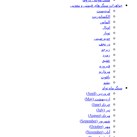
سنگ مولتی کروما
جواهرات سنگ های قیمتی و معدنی
آمیتیست
الکساندریت
الماس
اوپال
توپاز
حدید صینی
در نجف
زبرجد
زمرد
عقیق
فیروزه
مروارید
یاقوت
یشم
سنگ ماه تولد
فروردین (April)
اردیبهشت (May)
خرداد (June)
تیر (July)
مرداد (August)
شهریور (September)
مهر (October)
آبان (November)