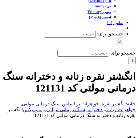
آذر (December)
دی (January)
بهمن (February)
اسفند (March)
تماس با ما
جستجو برای:
و برای:
گشتر نقره زنانه و دخترانه سنگ
انی مولتی کد 121131
/
انگشتر نقره
,
جواهرات بر اساس سنگ درمانی مولتی
,
رات زنانه و دخترانه
,
سنگ درمانی مولتی وانتومیکس
/
انگشتر
زنانه و دخترانه سنگ درمانی مولتی کد 121131