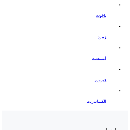
یاقوت
زمرد
آمیتیست
فیروزه
الکساندریت