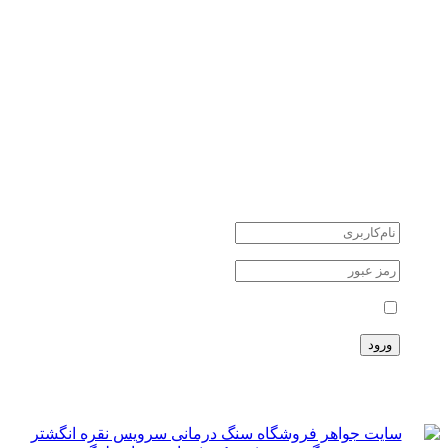
کوارتز quartz
یشم Jade
سنگ های نیمه قیمتی
سنگ های ماه تولد
جواهرات نقره
طلا و جواهر
دانستنی ها
اخبار اقتصادی
اخبار علمی
اخبار هنرمندان
حوادث
حساب کاربری
مرا بخاطر بسپار
ثبت نام
سبد