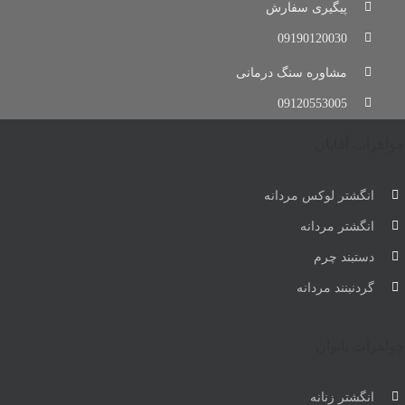
پیگیری سفارش
09190120030
مشاوره سنگ درمانی
09120553005
جواهرات آقایان
انگشتر لوکس مردانه
انگشتر مردانه
دستبند چرم
گردنبنند مردانه
جواهرات بانوان
انگشتر زنانه