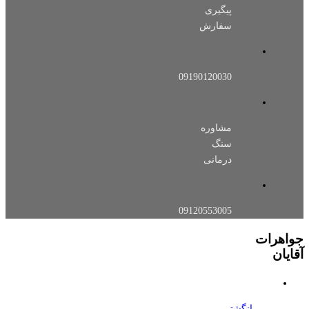
پیگیری
سفارش
09190120030
مشاوره
سنگ
درمانی
09120553005
جواهرات
آقایان
انگشتر