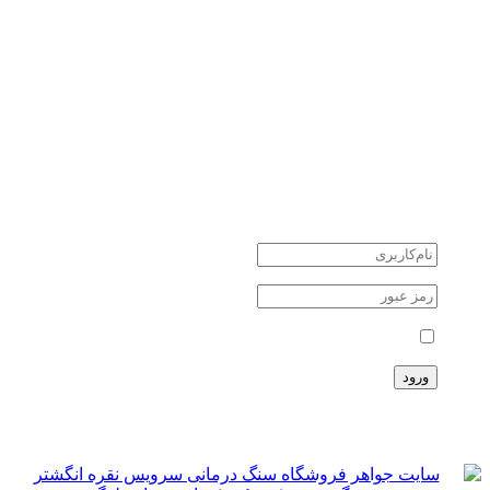
کوارتز quartz
یشم Jade
سنگ های نیمه قیمتی
سنگ های ماه تولد
جواهرات نقره
طلا و جواهر
دانستنی ها
اخبار اقتصادی
اخبار علمی
اخبار هنرمندان
حوادث
حساب کاربری
مرا بخاطر بسپار
ثبت نام
سبد