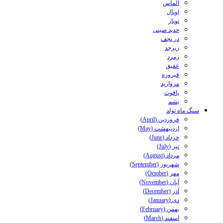
الماس
اوپال
توپاز
حدید صینی
در نجف
زبرجد
زمرد
عقیق
فیروزه
مروارید
یاقوت
یشم
سنگ ماه تولد
فروردین (April)
اردیبهشت (May)
خرداد (June)
تیر (July)
مرداد (August)
شهریور (September)
مهر (October)
آبان (November)
آذر (December)
دی (January)
بهمن (February)
اسفند (March)