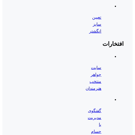
تعیین
سایز
انگشتر
افتخارات
سایت
جواهر
منتخب
هنرمندان
گفتگوی
مدیریت
با
حسام