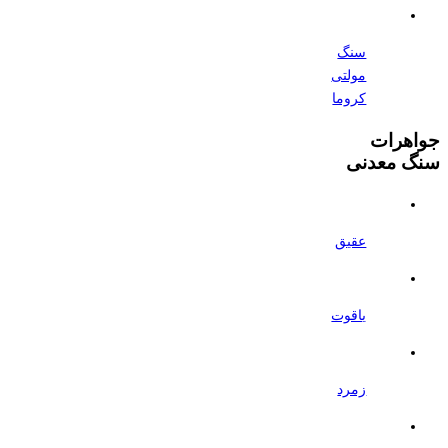
سنگ
مولتی
کروما
جواهرات
سنگ معدنی
عقیق
یاقوت
زمرد