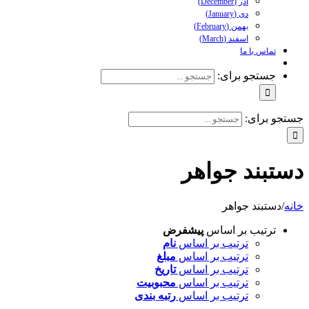
آذر (December)
دی (January)
بهمن (February)
اسفند (March)
تماس با ما
جستجو برای:
جستجو برای:
دستبند جواهر
خانه
/
دستبند جواهر
ترتیب بر اساس
پیشفرض
ترتیب بر اساس
نام
ترتیب بر اساس
مبلغ
ترتیب بر اساس
تاریخ
ترتیب بر اساس
محبوبیت
ترتیب بر اساس
رتبه بندی