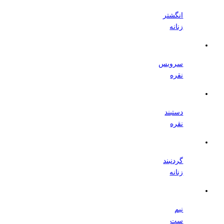
انگشتر
زنانه
سرویس
نقره
دستبند
نقره
گردنبند
زنانه
نیم
ست