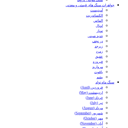
سنگ مولتی کروما
جواهرات سنگ های قیمتی و معدنی
آمیتیست
الکساندریت
الماس
اوپال
توپاز
حدید صینی
در نجف
زبرجد
زمرد
عقیق
فیروزه
مروارید
یاقوت
یشم
سنگ ماه تولد
فروردین (April)
اردیبهشت (May)
خرداد (June)
تیر (July)
مرداد (August)
شهریور (September)
مهر (October)
آبان (November)