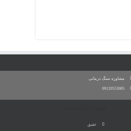
مشاوره سنگ درمانی
09120553005
جواهرات سنگ معدنی
عقیق