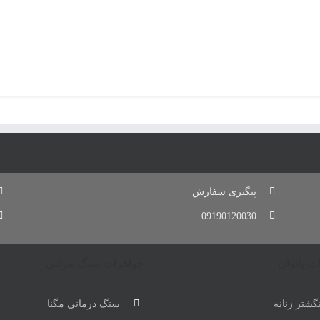
پیگیری سفارش
09190120030
ت بانوان
جواهرات سنگ مولتی
گشتر زنانه
سنگ درمانی مگنا