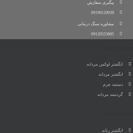
پیگیری سفارش
09190120030
مشاوره سنگ درمانی
09120553005
جواهرات آقایان
انگشتر لوکس مردانه
انگشتر مردانه
دستبند چرم
گردنبنند مردانه
جواهرات بانوان
انگشتر زنانه