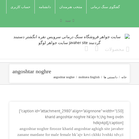
Ski
گفتگوی سنگ درمانی
منتخب هنرمندان
دانشنامه
حساب کاربری
t
conten
سبد
angoshtar noghre
خانه
/
دانستنی ها
/
mohtava finglish
/
angoshtar noghre
[caption id="attachment_2980" align="alignnone" width="150"]
kharid angoshtar noghre hk’ajv h,\hg hwg ovdn
hdkjvkjd[/caption]
angoshtar noghre firooze kharid angoshtar aghigh site javaher
zanane mardane for male female hk’ajv krvi ckhki lvnhki tdv,ci