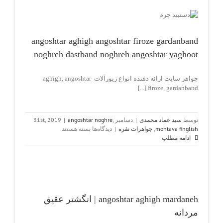
nd
ot
h
angoshtar aghigh angoshtar firoze gardanband
noghreh dastband noghreh angoshtar yaghoot
جواهر سایت ارائه دهنده انواع زیورآلات aghigh, angoshtar
firoze, gardanband [...]
توسط
سید عماد محمدی
|
دسامبر 31st, 2019
,
angoshtar noghre
|
برای
mohtava finglish
,
جواهرات نقره
|
دیدگاه‌ها
بسته هستند
angoshtar
ادامه مطلب
aghigh
angoshtar
firoze
gardanband
noghreh
daneh
dastband
angoshtar aghigh mardaneh | انگشتر عقیق
noghreh
angoshtar
مردانه
yaghoot