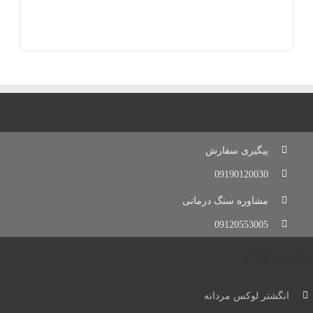
انگشتر
فیروزه
نیشابور
جواهر
سایت
پیگیری سفارش
09190120030
مشاوره سنگ درمانی
09120553005
جواهرات آقایان
انگشتر لوکس مردانه