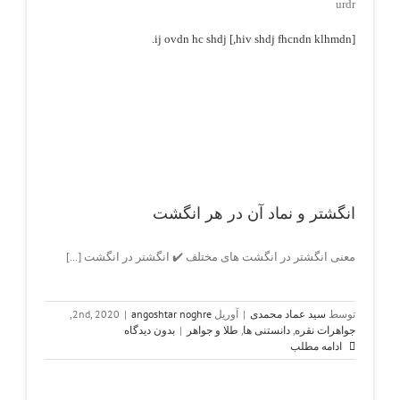
urdr
[ij ovdn hc shdj [,hiv shdj fhcndn klhmdn.
ghre
انگشتر و نماد آن در هر انگشت
معنی انگشتر در انگشت های مختلف ✔️ انگشتر در انگشت [...]
توسط
سید عماد محمدی
|
آوریل 2nd, 2020
angoshtar noghre
|
,
جواهرات نقره
,
دانستنی ها
,
طلا و جواهر
|
بدون دیدگاه
ادامه مطلب