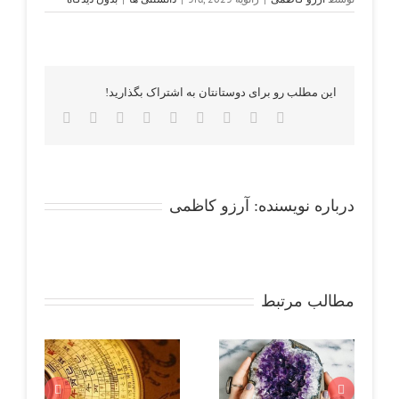
این مطلب رو برای دوستانتان به اشتراک بگذارید!
Email
Pinterest
Vk
Tumblr
Whatsapp
Reddit
LinkedIn
Twitter
Facebook
درباره نویسنده:
آرزو کاظمی
مطالب مرتبط
آمیتیست و فنگ
رازها
آندالوزیت : جواهری