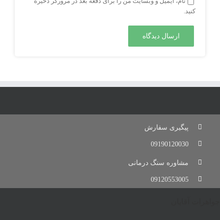
نام، ایمیل و وبسایت من را برای دفعه بعد در مرورگر ذخیره
کنید.
پیگیری سفارش
09190120030
مشاوره سنگ درمانی
09120553005
جواهرات آقایان