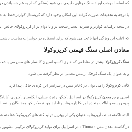
که اساسا موجب ایجاد سنگ دوتایی طبیعی می شود (سنگی که از به هم چسباندن 
با توجه به تحقیقات صورت گرفته این امکان وجود دارد که کریستال کوارتز فقط به عن
در نتیجه ترکیبات کوارتز و هیبرید، بسیار سخت تر و با دوام تر از کریزوکولای خالص ا
که اغلب این ویژگی آنها باعث می شود که برای استفاده در جواهرات مناسب باشند.
معادن اصلی سنگ قیمتی کریزوکولا
سنگ کریزوکولا
بیشتر در مناطقی که حاوی اکسیداسیون کانسار های مس می باشد،
و به عنوان یک سنگ کوچک از مس معدنی در نظر گرفته می شود.
کانی کریزوکولا
را می توان در ذخایر مس در سراسر این کره ی خاکی پیدا کرد.
اصلی ترین
معدن کریزوکولا
در اسرائیل، کنگو (زئیر)، شیلی، انگلستان، کلوزی، کاتانگا
پرو، روسیه و ایالات متحده آمریکا (آریزونا، یوتا، آیداهو، نیومکزیکو، میشیگان و پنسیلو
البته ناگفته نماند، آریزونا به عنوان یکی از بهترین تولید کنندهای کریزوکولا شناخته 
در گذشته معدن مس « Timna » در اسراییل برای تولید کریزوکولای ترکیبی مشهور بود.