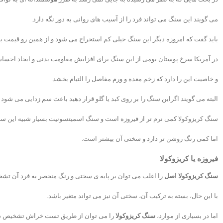
می گویند این سنگ می تواند فرد را از آسیب های روانی به دور نگه دارد.
باید گفت که امروزه دیگر این سنگ خیلی کم استخراج می شود و از همین رو قیمت بال
در آمریکا سرخ پوستان بومی از این سنگ برای افزایش مقاومت بدنی و ایجاد احسا
و خاصیت این را دارد که زخم معده و ورم مفاصل را التیام بخشد.
البته می گویند اگراین سنگ را بر روی کبد یا گلو قرار دهید باعث سم زدایی می شود
سنگ کریزوکولا کمی نرم تر از فیروزه است و سنگ اسمیتسونیت بسیار شبیه این س
اما کمی رنگ روشن تر دارد و سختی آن بیشتر است.
فیروزه یا کریزوکولا
خاصیت سنگ کریزوکولا
سنگ کریزوکولا اصل
را اغلب می توان بر پایه ی سختی و رنگ منحصر به فرد آن تشخ
با این حال، بسته به ترکیب آن، سختی آن نیز می تواند متغیر باشد.
اما در بسیاری از موارد،
سنگ کریزوکولا
را می توان از طریق تست خراش تشخیص دا