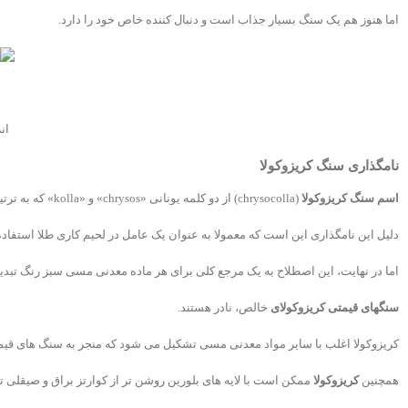
اما هنوز هم یک سنگ بسیار جذاب است و دنبال کننده خاص خود را دارد.
س
ان
نامگذاری سنگ کریزوکولا
خاصیت سنگ کریزوکولا
اسم سنگ کریزوکولا
(chrysocolla) از دو کلمه یونانی «chrysos» و «kolla» که به ترتیب به معنای «طلا» و «چسب» هستند، ترکیب شده است.
دلیل این نامگذاری این است که معمولا به عنوان یک عامل در لحیم کاری طلا استفاد
اما در نهایت، این اصطلاح به یک مرجع کلی برای هر ماده معدنی مسی سبز رنگ تب
سنگهای قیمتی کریزوکولای
خالص، نادر هستند.
کریزوکولا اغلب با سایر مواد معدنی مسی تشکیل می شود که منجر به سنگ های قیمتی 
همچنین
کریزوکولا
ممکن است با لایه های بلورین روشن تر از کوارتز براق و صیقلی 