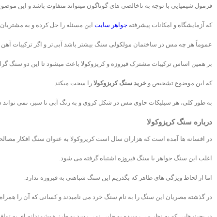
فرمول شیمیایی با توجه به ناخالصی های گوناگون میتواند متفاوت باشد و این مو
که آزمایشگاه و امکانات پیشرفته
جواهر سایت
این مسئله را حل کرده و به مشتریان 
عموماً هر چه مس در ساختمان مولکولی سنگ بیشتر باشد آبی‌تر و اگر ترکیبات آهن
بر همین اساس ترکیبات مشترک فیروزه و کریزوکولا باعث میشود تا این دو سنگ گرانب
که این موضوع تشخیص و
خرید سنگ کریزوکولا
را سخت میکند.
به طور کلی، هر سیلیکات حاوی مس در شکل کروی و به رنگ آبی تا سبز، نمی تواند س
درباره سنگ کریزوکولا
در افسانه ها آمده است که هزاران سال است کریزوکولا به عنوان سنگ افکار مصالحه
اغلب این سنگ جواهر با سنگ فیروزه اشتباه گرفته می شود.
اما از لحاظ ویژگی های ظاهر که بگذریم این سنگ شباهتی به فیروزه ندارد.
در گذشته مصریان این سنگ را به نام سنگ خرد می نامیدند و کسانی که آن را همراه 
در بحث هایی که به نظر می رسیده به جایی نمی رسد به طرز هوشمندانه ای به تواف