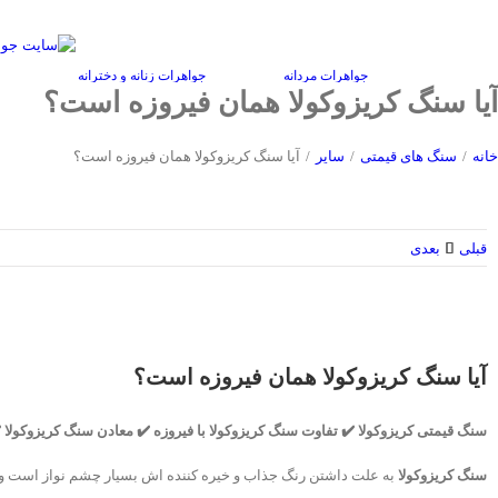
Ski
سبد
حساب کاربری
دانشنامه
منتخب هنرمندان
t
conten
جواهرات مردانه
جواهرات زنانه و دخترانه
آیا سنگ کریزوکولا همان فیروزه است؟
خانه
/
سنگ های قیمتی
/
سایر
/
آیا سنگ کریزوکولا همان فیروزه است؟
قبلی
بعدی
آیا سنگ کریزوکولا همان فیروزه است؟
سنگ قیمتی کریزوکولا ✔️ تفاوت سنگ کریزوکولا با فیروزه ✔️ معادن سنگ کریزوکولا
سنگ کریزوکولا
به علت داشتن رنگ جذاب و خیره کننده اش بسیار چشم نواز است و به