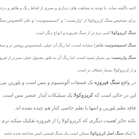
البته ناگفته نماند، با توجه به شباهت های دیداری و بصری از لحاظ رنگ و ظاهر و 
برای تشخیص سنگ کریزوکولا از “واریسیت” و “اسمیتسونیت” و علی الخصوص سنگ فیر
سنگ کریزوکولا
کمی نرم تر از سنگ فیروزه و انواع دیگر است.
سنگ اسمیتسونیت
ظاهرا مشابه است، اما رنگ آن خیلی نامحسوس روشن تر و سخت
سنگ واریسیت
نیز بسیار شبیه است، اما رنگ آن به طور معمول خیلی سبزتر از فیروز
و از کریزوکولا بسیار شفاف تر است.
در واقع
سنگ فیروزه
یک فسفات آلومینیوم و مس است و بلورین می 
این در حالی است که
کریزوکولا
یک سیلیکات آبدار عنصر مس است.
فاقد نظم بلورین و اتمها با نظم خاصی کنار هم چیده نشده اند.
نکته حائز اهمیت دیگری که کریزوکولا را از فیروزه تفکیک میکند نرم
با اینکه
سنگ اصل کریزوکولا
ممکن است یک سنگ قیمتی کمتر شناخته شده باشد.